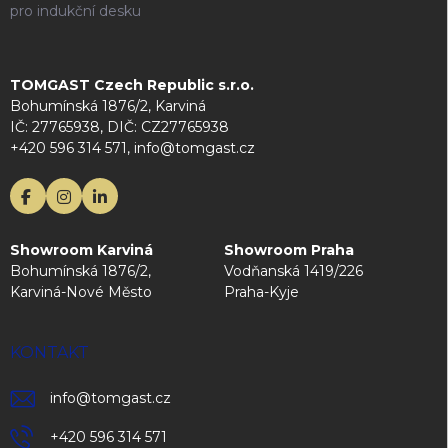
pro indukční desku
TOMGAST Czech Republic s.r.o.
Bohumínská 1876/2, Karviná
IČ: 27765938, DIČ: CZ27765938
+420 596 314 571, info@tomgast.cz
Showroom Karviná
Showroom Praha
Bohumínská 1876/2,
Vodňanská 1419/226
Karviná-Nové Město
Praha-Kyje
KONTAKT
info
@
tomgast.cz
+420 596 314 571