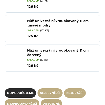
SKLADEM
(27 KS)
126 Kč
Nůž univerzální vroubkovaný 11 cm,
tmavě modrý
SKLADEM
(101 KS)
126 Kč
Nůž univerzální vroubkovaný 11 cm,
červený
SKLADEM
(38 KS)
126 Kč
Řazení produktů
DOPORUČUJEME
NEJLEVNĚJŠÍ
NEJDRAŽŠÍ
NEJPRODÁVANĚJŠÍ
ABECEDNĚ