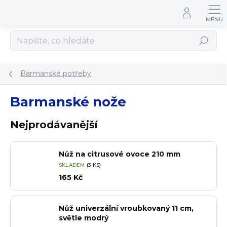
Přejít na obsah
Hledat
Barmanské potřeby
Barmanské nože
Nejprodávanější
Nůž na citrusové ovoce 210 mm
SKLADEM
(3 KS)
165 Kč
Nůž univerzální vroubkovaný 11 cm,
světle modrý