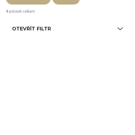
9
položek celkem
OTEVŘÍT FILTR
Výpis produktů
SKLADEM
SKLADEM
(3 KS)
(17 KS)
Nůž na citrusové
Nůž na ovoce 13 cm
ovoce 210 mm
1 600 Kč
165 Kč
1 322 Kč bez DPH