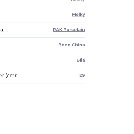
Mělký
a
:
RAK Porcelain
Bone China
Bílá
r (cm)
:
29