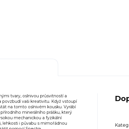
3 Kč
853 Kč
5 Kč bez DPH
705 Kč bez DPH
DO KOŠÍKU
DO KOŠÍKU
nými tvary, oslnivou průsvitností a
Dop
 povzbudí vaši kreativitu. Když vstoupí
 stát na tomto oslnivém kousku. Vyrábí
 přírodního minerálního prášku, který
vysokou mechanickou a fyzikální
i, lehkosti i půvabu s mimořádnou
Kateg
azářit pomocí Spectra.