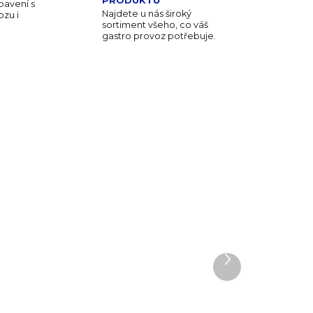
PRODUKTŮ
avení s
Najdete u nás široký
zu i
sortiment všeho, co váš
gastro provoz potřebuje.
GD29-6
RAK-BCSPDP23-12
DEM
SKLADEM
Další produkt
3 KS)
(47 KS)
Spectra talíř hluboký s
okrajem pr. 23 cm