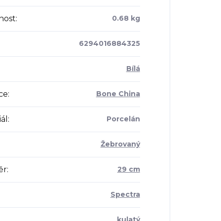
nost
:
0.68 kg
6294016884325
Bílá
ce
:
Bone China
ál
:
Porcelán
Žebrovaný
ěr
:
29 cm
Spectra
kulatý