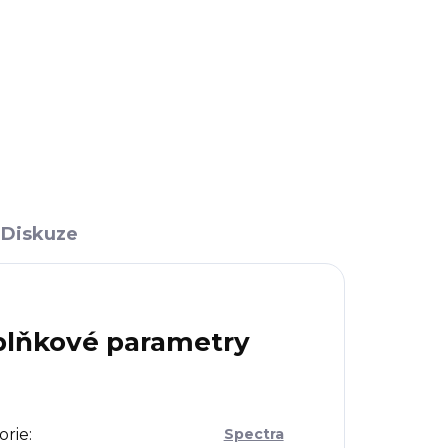
472 Kč
390 Kč bez DPH
DO KOŠÍKU
Diskuze
lňkové parametry
orie
:
Spectra