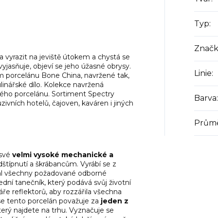
Typ
:
Značk
a vyrazit na jeviště útokem a chystá se
yjasňuje, objeví se jeho úžasné obrysy.
Linie
:
ém porcelánu Bone China, navržené tak,
linářské dílo. Kolekce navržená
ného porcelánu. Sortiment Spectry
Barva
:
uzivních hotelů, čajoven, kaváren i jiných
Průmě
 své
velmi vysoké mechanické a
štípnutí a škrábancům. Vyrábí se z
skal všechny požadované odborné
řední tanečník, který podává svůj životní
áře reflektorů, aby rozzářila všechna
se tento porcelán považuje za
jeden z
který najdete na trhu. Vyznačuje se