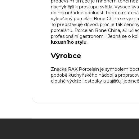
především tím, že je mnohem tenčí než tr
náchylnější k prostupu světla. Vysoce kva
do mimořádné odolnosti tohoto materiálu
vylepšený porcelán Bone China se vyzn
To představuje důvod, proč je tak ceněný
porcelánu. Porcelán Bone China, ač ušlech
profesionální gastronomii. Jedná se o k
luxusního stylu
.
Výrobce
Značka RAK Porcelain je symbolem pocti
podobě kuchyňského nádobí a propracov
dlouhé výdrže i estetiky a zajišťují jedineč
Zápatí