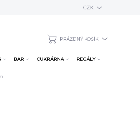
CZK
PRÁZDNÝ KOŠÍK
NÁKUPNÍ KOŠÍK
G
BAR
CUKRÁRNA
REGÁLY
ÚKLID, MYTÍ
cm