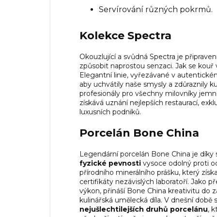
Servírování různých pokrmů.
Kolekce Spectra
Okouzlující a svůdná Spectra je připraven
způsobit naprostou senzaci. Jak se kouř v
Elegantní linie, vyřezávané v autentick
aby uchvátily naše smysly a zdůraznily ku
profesionály pro všechny milovníky jem
získává uznání nejlepších restaurací, exkl
luxusních podniků.
Porcelán Bone China
Legendární porcelán Bone China je díky
fyzické pevnosti
vysoce odolný proti od
přírodního minerálního prášku, který zí
certifikáty nezávislých laboratoří. Jako p
výkon, přináší Bone China kreativitu do z
kulinářská umělecká díla. V dnešní době 
nejušlechtilejších druhů porcelánu
, 