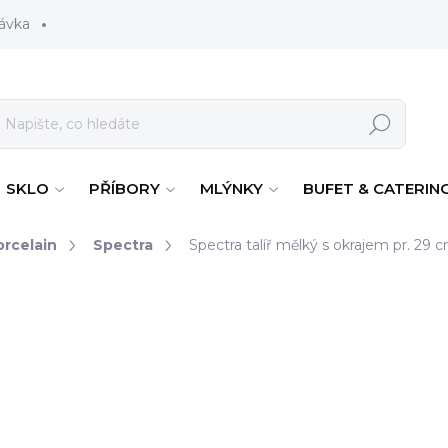
ávka
Hledat
SKLO
PŘÍBORY
MLÝNKY
BUFET & CATERIN
rcelain
Spectra
Spectra talíř mělký s okrajem pr. 29 
742 Kč
613 Kč bez DPH
Měrná cena:
SKLADEM
(167 KS)