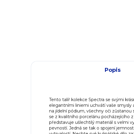
737 Kč
85
609 Kč bez DPH
70
DO KOŠÍKU
Popis
Tento talíř kolekce Spectra se svými krás
elegantními liniemi uchvátí vaše smysly a
na jídelní pódium, všechny oči zůstanou
se z kvalitního porcelánu pocházejícího z
představuje ušlechtilý materiál s velmi 
pevností. Jedná se tak o spojení jemnost
vytrvalostí. Nechte své kulinářské dílo z