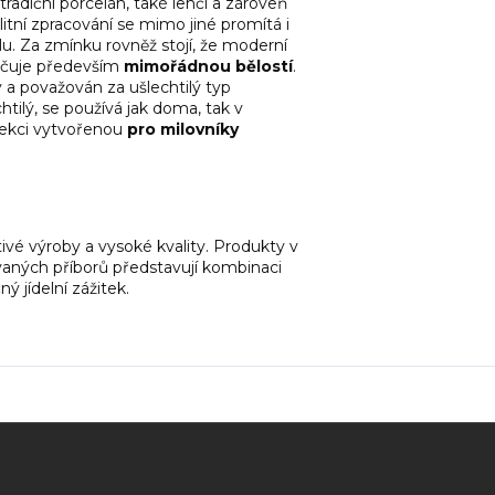
adiční porcelán, také lehčí a zároveň
litní zpracování se mimo jiné promítá i
. Za zmínku rovněž stojí, že moderní
ačuje především
mimořádnou bělostí
.
 a považován za ušlechtilý typ
tilý, se používá jak doma, tak v
olekci vytvořenou
pro milovníky
vé výroby a vysoké kvality. Produkty v
aných příborů představují kombinaci
ný jídelní zážitek.