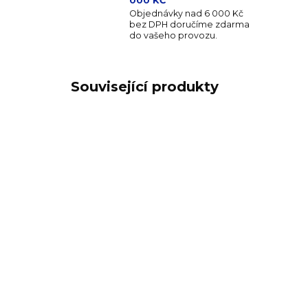
000 KČ
Objednávky nad 6 000 Kč
bez DPH doručíme zdarma
do vašeho provozu.
Související produkty
RAK-BCSPDC27-12
SKLADEM
(59 KS)
Spectra talíř hluboký
Spe
coupe pr. 27 cm
ok