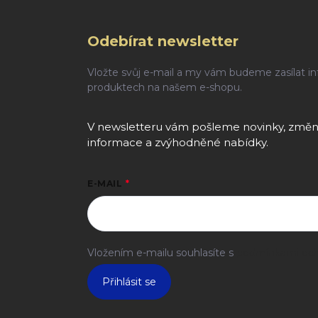
Odebírat newsletter
Vložte svůj e-mail a my vám budeme zasílat i
produktech na našem e-shopu.
V newsletteru vám pošleme novinky, změny
informace a zvýhodněné nabídky.
E-MAIL
Vložením e-mailu souhlasíte s
podmínkami och
Přihlásit se