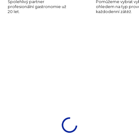
Spolehlivý partner
Pomůžeme vybrat vyb
profesionální gastronomie už
ohledem na typ provo
20 let.
každodenní zátěž.
RAK-BCSPDRP28-12
RAK-BCSP
SKLADEM
SKLA
(108 KS)
(1
ctra talíř hluboký s
Spectra talíř hluboký
rajem pr. 28 cm
gourmet pr. 29 cm