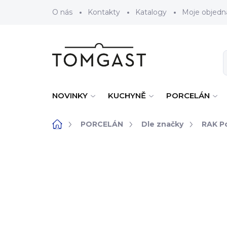
Přejít na obsah
O nás
Kontakty
Katalogy
Moje objedn
NOVINKY
KUCHYNĚ
PORCELÁN
Domů
PORCELÁN
Dle značky
RAK Po
ZNAČKA:
RAK PORCELAIN