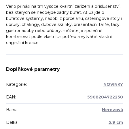
Verlo přináší na trh vysoce kvalitní zařízení a příslušenství,
bez kterých se neobejde žádný bufet. Ať už jde o
bufetové systémy, nádobí z porcelánu, cateringové stoly i
ubrusy, chafingy, dubové skříňky, prezentační talíře, tácy,
gastronádoby nebo příbory, můžete je společně
kombinovat podle vlastních potřeb a vytvářet vlastní
originální kreace.
Doplňkové parametry
Kategorie
:
NOVINKY
EAN
:
5908284722258
Barva
:
Nerezová
Délka
:
5,9 cm