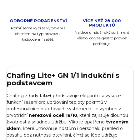
ODBORNÉ PORADENSTVÍ
VÍCE NEŽ 28 000
PRODUKTŮ
Pomůžeme vybrat vybavení s
Najdete u nás široký sortiment
ohledem na typ provozu i
všeho, co váš gastro provoz
každodenní zátěž.
potřebuje.
Chafing Lite+ GN 1/1 indukční s
podstavcem
Chafing z řady
Lite+
představuje elegantní a vysoce
funkční řešení pro udržování teploty pokrmů v
profesionálních bufetových systémech. Je vyroben z
prvotřídní
nerezové oceli 18/10
, která zajišťuje dlouhou
životnost a snadnou údržbu. Víko je opatřeno
tvrzeným
sklem
, které umožňuje hostům i personálu přehled o
obsahu bez nutnosti otevírání, čímž se lépe udržuje