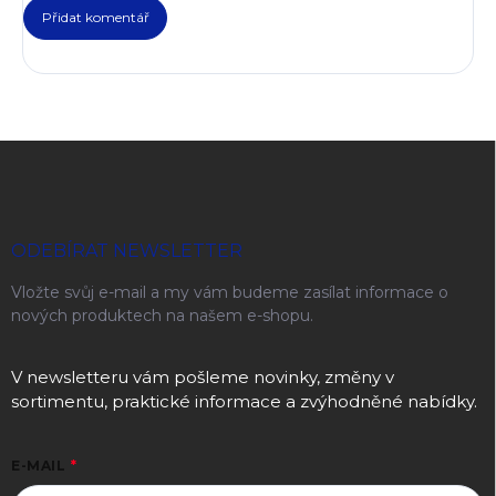
Přidat komentář
Zápatí
ODEBÍRAT NEWSLETTER
Vložte svůj e-mail a my vám budeme zasílat informace o
nových produktech na našem e-shopu.
V newsletteru vám pošleme novinky, změny v
sortimentu, praktické informace a zvýhodněné nabídky.
E-MAIL