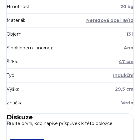
Hmotnost
:
20 kg
Materiál
:
Nerezová ocel 18/10
Objem
:
13 l
S poklopem (ano/ne)
:
Ano
Šířka
:
47 cm
Typ
:
Indukční
Výška
:
29,5 cm
Značka
:
Verlo
Diskuze
Buďte první, kdo napíše příspěvek k této položce.