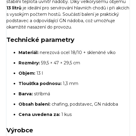
stabilní teplota uvnitř nádoby. Díky velkorysému objemu
13 litrů
je ideální pro servírování hlavních chodů i při akcích
s vysokým počtem hostů. Součástí balení je praktický
podstavec a odpovídající GN nádoba, což umožňuje
okamžité nasazení do provozu.
Technické parametry
Materiál:
nerezová ocel 18/10 + skleněné víko
Rozměry:
59,5 × 47 × 29,5 cm
Objem:
13 l
Tloušťka podnosu:
1,3 mm
Barva:
stříbrná
Obsah balení:
chafing, podstavec, GN nádoba
Cena uvedena za:
1 kus
Výrobce