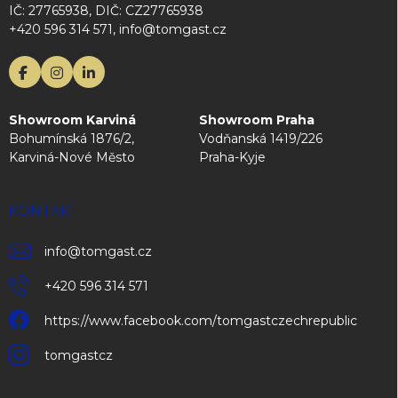
IČ: 27765938, DIČ: CZ27765938
+420 596 314 571, info@tomgast.cz
Showroom Karviná
Showroom Praha
Bohumínská 1876/2,
Vodňanská 1419/226
Karviná-Nové Město
Praha-Kyje
KONTAKT
info
@
tomgast.cz
+420 596 314 571
https://www.facebook.com/tomgastczechrepublic
tomgastcz