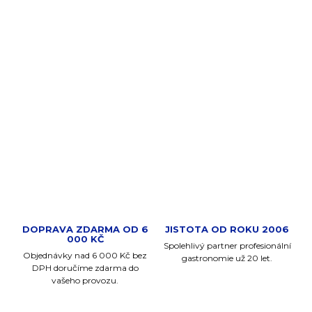
−
+
PŘIDAT DO KOŠÍKU
Indukční chafing Verlo Lite+ (13 l) z nerezové oceli 18/10
se skleněným víkem. Kompletní set s podstavcem a GN
nádobou pro profesionální bufety.
DETAILNÍ INFORMACE
ZEPTAT SE
DOPRAVA ZDARMA OD 6
JISTOTA OD ROKU 2006
000 KČ
Spolehlivý partner profesionální
Objednávky nad 6 000 Kč bez
gastronomie už 20 let.
DPH doručíme zdarma do
vašeho provozu.