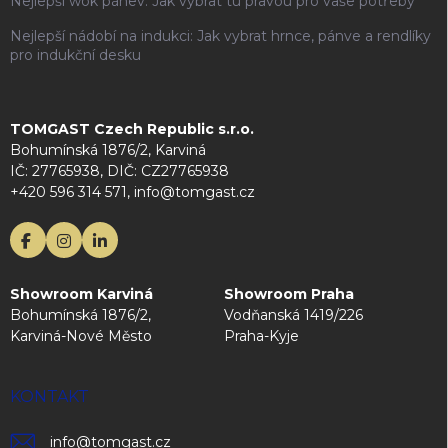
Nejlepší wok pánev: Jak vybrat tu pravou pro vaše potřeby
Nejlepší nádobí na indukci: Jak vybrat hrnce, pánve a rendlíky
pro indukční desku
TOMGAST Czech Republic s.r.o.
Bohumínská 1876/2, Karviná
IČ: 27765938, DIČ: CZ27765938
+420 596 314 571, info@tomgast.cz
Showroom Karviná
Showroom Praha
Bohumínská 1876/2,
Vodňanská 1419/226
Karviná-Nové Město
Praha-Kyje
KONTAKT
info
@
tomgast.cz