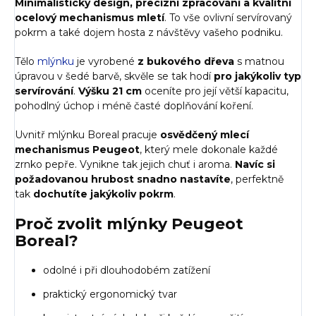
Minimalistický design, precizní zpracování a kvalitní
ocelový mechanismus mletí
. To vše ovlivní servírovaný
pokrm a také dojem hosta z návštěvy vašeho podniku.
Tělo
mlýnku
je vyrobené
z bukového dřeva
s matnou
úpravou v šedé barvě, skvěle se tak hodí
pro jakýkoliv typ
servírování
.
Výšku 21 cm
oceníte pro její větší kapacitu,
pohodlný úchop i méně časté doplňování koření.
Uvnitř mlýnku Boreal pracuje
osvědčený mlecí
mechanismus Peugeot
, který mele dokonale každé
zrnko pepře. Vynikne tak jejich chuť i aroma.
Navíc si
požadovanou hrubost snadno nastavíte
, perfektně
tak
dochutíte jakýkoliv pokrm
.
Proč zvolit mlýnky Peugeot
Boreal?
odolné i při dlouhodobém zatížení
praktický ergonomický tvar