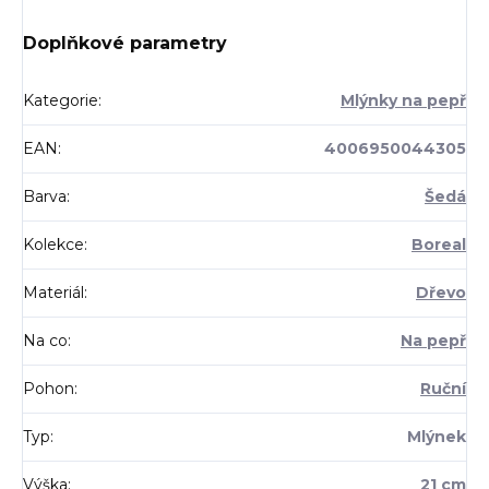
Doplňkové parametry
Kategorie
:
Mlýnky na pepř
EAN
:
4006950044305
Barva
:
Šedá
Kolekce
:
Boreal
Materiál
:
Dřevo
Na co
:
Na pepř
Pohon
:
Ruční
Typ
:
Mlýnek
Výška
:
21 cm