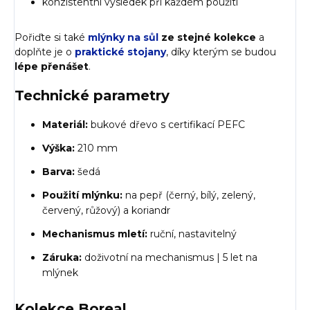
konzistentní výsledek při každém použití
Pořiďte si také
mlýnky na sůl
ze stejné kolekce
a
doplňte je o
praktické stojany
, díky kterým se budou
lépe přenášet
.
Technické parametry
Materiál:
bukové dřevo s certifikací PEFC
Výška:
210 mm
Barva:
šedá
Použití mlýnku:
na pepř (černý, bílý, zelený,
červený, růžový) a koriandr
Mechanismus mletí:
ruční, nastavitelný
Záruka:
doživotní na mechanismus | 5 let na
mlýnek
Kolekce Boreal