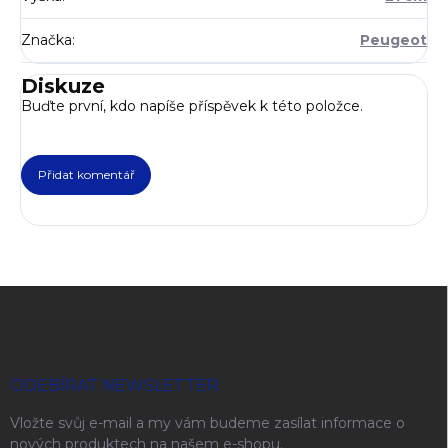
Značka
:
Peugeot
Diskuze
Buďte první, kdo napíše příspěvek k této položce.
Přidat komentář
Zápatí
ODEBÍRAT NEWSLETTER
Vložte svůj e-mail a my vám budeme zasílat informace o
nových produktech na našem e-shopu.