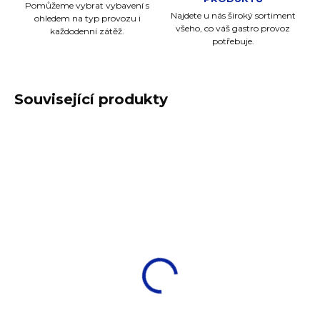
Pomůžeme vybrat vybavení s
Najdete u nás široký sortiment
ohledem na typ provozu i
všeho, co váš gastro provoz
každodenní zátěž.
potřebuje.
Související produkty
NOVINKA
NOVINKA
NA CESTĚ OD VÝROBCE
NA CESTĚ OD VÝROBCE
Mlýnek Boreal na sůl,
Mlýnek Boreal na sůl,
21 cm, světle šedý
21 cm, světle bílý
1 079 Kč
1 079 Kč
892 Kč bez DPH
892 Kč bez DPH