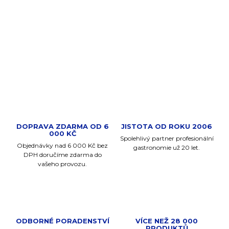
Ruční mlýnek Boreal v šedé barvě vás zaujme svou
odolností, designem a možností nastavení hrubosti mletí.
Navíc s doživotní zárukou.
DETAILNÍ INFORMACE
ZEPTAT SE
DOPRAVA ZDARMA OD 6
JISTOTA OD ROKU 2006
000 KČ
Spolehlivý partner profesionální
Objednávky nad 6 000 Kč bez
gastronomie už 20 let.
DPH doručíme zdarma do
vašeho provozu.
ODBORNÉ PORADENSTVÍ
VÍCE NEŽ 28 000
PRODUKTŮ