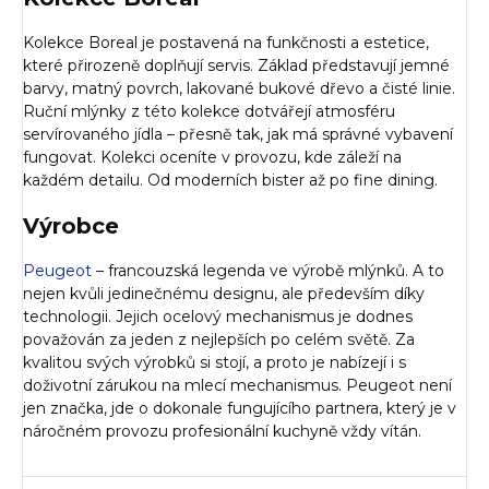
Kolekce Boreal je postavená na funkčnosti a estetice,
které přirozeně doplňují servis. Základ představují jemné
barvy, matný povrch, lakované bukové dřevo a čisté linie.
Ruční mlýnky z této kolekce dotvářejí atmosféru
servírovaného jídla – přesně tak, jak má správné vybavení
fungovat. Kolekci oceníte v provozu, kde záleží na
každém detailu. Od moderních bister až po fine dining.
Výrobce
Peugeot
– francouzská legenda ve výrobě mlýnků. A to
nejen kvůli jedinečnému designu, ale především díky
technologii. Jejich ocelový mechanismus je dodnes
považován za jeden z nejlepších po celém světě. Za
kvalitou svých výrobků si stojí, a proto je nabízejí i s
doživotní zárukou na mlecí mechanismus. Peugeot není
jen značka, jde o dokonale fungujícího partnera, který je v
náročném provozu profesionální kuchyně vždy vítán.