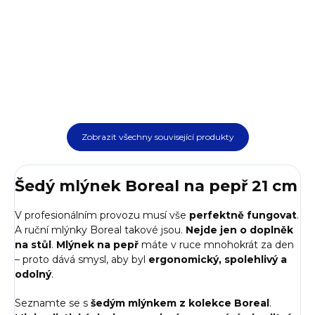
DO KOŠÍKU
DO KOŠÍKU
Zobrazit všechny související produkty
Šedý mlýnek Boreal na pepř 21 cm
V profesionálním provozu musí vše
perfektně fungovat
.
A ruční mlýnky Boreal takové jsou.
Nejde jen o doplněk
na stůl
.
Mlýnek na pepř
máte v ruce mnohokrát za den
– proto dává smysl, aby byl
ergonomický, spolehlivý a
odolný
.
Seznamte se s
šedým mlýnkem z kolekce Boreal
.