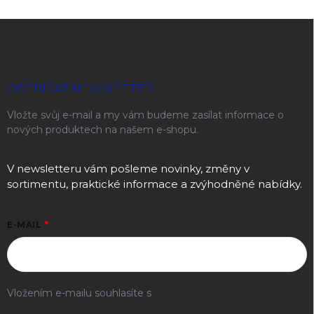
Zápatí
ODEBÍRAT NEWSLETTER
Vložte svůj e-mail a my vám budeme zasílat informace o
nových produktech na našem e-shopu.
V newsletteru vám pošleme novinky, změny v
sortimentu, praktické informace a zvýhodněné nabídky.
E-MAIL
Vložením e-mailu souhlasíte s
podmínkami ochrany osobních
údajů