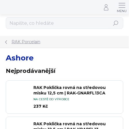
Přejít na obsah
Hledat
RAK Porcelain
Ashore
Nejprodávanější
RAK Poklička rovná na středovou
misku 12,5 cm | RAK-GNARFL13CA
NA CESTĚ OD VÝROBCE
237 Kč
RAK Poklička rovná na středovou