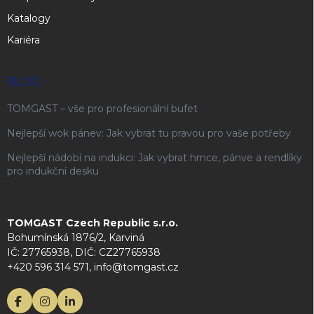
Katalogy
Kariéra
BLOG
TOMGAST – vše pro profesionální bufet
Nejlepší wok pánev: Jak vybrat tu pravou pro vaše potřeby
Nejlepší nádobí na indukci: Jak vybrat hrnce, pánve a rendlíky
pro indukční desku
TOMGAST Czech Republic s.r.o.
Bohumínská 1876/2, Karviná
IČ: 27765938, DIČ: CZ27765938
+420 596 314 571, info@tomgast.cz