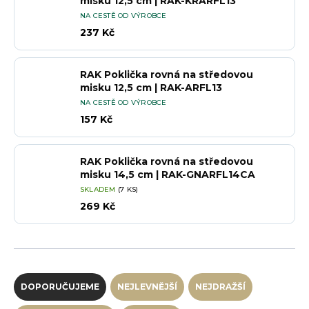
misku 12,5 cm | RAK-KRARFL13
NA CESTĚ OD VÝROBCE
237 Kč
RAK Poklička rovná na středovou
misku 12,5 cm | RAK-ARFL13
NA CESTĚ OD VÝROBCE
157 Kč
RAK Poklička rovná na středovou
misku 14,5 cm | RAK-GNARFL14CA
SKLADEM
(7 KS)
269 Kč
Řazení produktů
DOPORUČUJEME
NEJLEVNĚJŠÍ
NEJDRAŽŠÍ