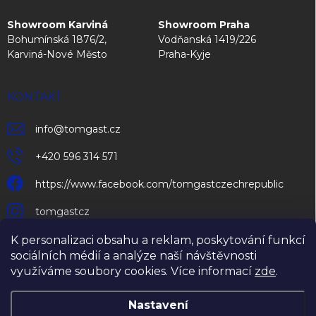
Showroom Karviná
Showroom Praha
Bohumínská 1876/2,
Vodňanská 1419/226
Karviná-Nové Město
Praha-Kyje
KONTAKT
info
@
tomgast.cz
+420 596 314 571
https://www.facebook.com/tomgastczechrepublic
tomgastcz
K personalizaci obsahu a reklam, poskytování funkcí
sociálních médií a analýze naší návštěvnosti
využíváme soubory cookies. Více informací
zde
.
Nastavení