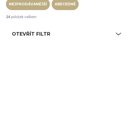
NEJPRODÁVANĚJŠÍ
ABECEDNĚ
24
položek celkem
OTEVŘÍT FILTR
Výpis produktů
SKLADEM
SKLADEM
(7 KS)
(41 KS)
RAK Poklička rovná
RAK Talíř se