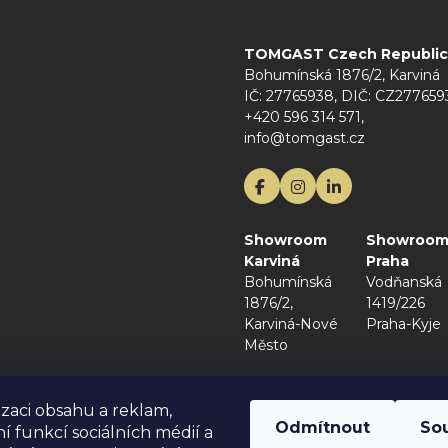
TOMGAST Czech Republic s
Bohumínská 1876/2, Karviná
IČ: 27765938, DIČ: CZ277659
+420 596 314 571,
info@tomgast.cz
Showroom
Showroo
Karviná
Praha
Bohumínská
Vodňanská
1876/2,
1419/226
Karviná-Nové
Praha-Kyje
Město
izaci obsahu a reklam,
Odmítnout
So
í funkcí sociálních médií a