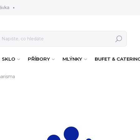
ávka
Hledat
SKLO
PŘÍBORY
MLÝNKY
BUFET & CATERIN
arisma