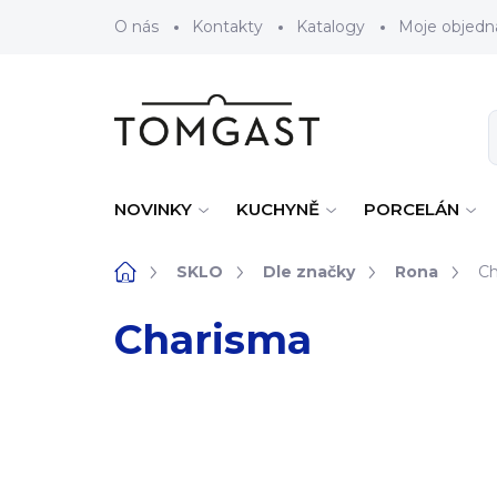
Přejít na obsah
O nás
Kontakty
Katalogy
Moje objedn
NOVINKY
KUCHYNĚ
PORCELÁN
Domů
SKLO
Dle značky
Rona
Ch
Charisma