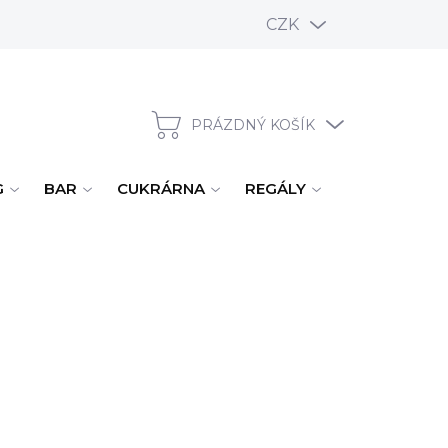
CZK
PRÁZDNÝ KOŠÍK
NÁKUPNÍ KOŠÍK
G
BAR
CUKRÁRNA
REGÁLY
ÚKLID, MYTÍ