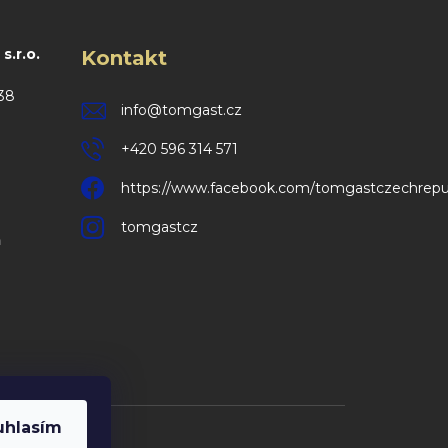
.r.o.
Kontakt
38
info
@
tomgast.cz
+420 596 314 571
https://www.facebook.com/tomgastczechrepu
tomgastcz
m
uhlasím