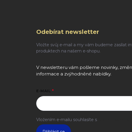
Odebírat newsletter
Vložte svůj e-mail a my vám budeme zasílat i
produktech na našem e-shopu.
V newsletteru vám pošleme novinky, změny
informace a zvýhodněné nabídky.
E-MAIL
Vložením e-mailu souhlasíte s
podmínkami och
Přihlásit se