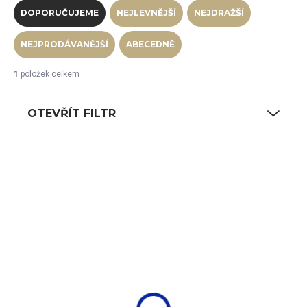
DOPORUČUJEME
NEJLEVNĚJŠÍ
NEJDRAŽŠÍ
NEJPRODÁVANĚJŠÍ
ABECEDNĚ
1
položek celkem
OTEVŘÍT FILTR
Výpis produktů
SKLADEM
(344 KS)