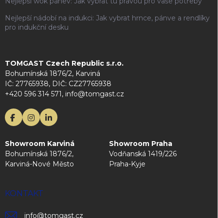
Nejlepší wok pánev: Jak vybrat tu pravou pro vaše potřeby
Nejlepší nádobí na indukci: Jak vybrat hrnce, pánve a rendlíky
pro indukční desku
TOMGAST Czech Republic s.r.o.
Bohumínská 1876/2, Karviná
IČ: 27765938, DIČ: CZ27765938
+420 596 314 571, info@tomgast.cz
Showroom Karviná
Showroom Praha
Bohumínská 1876/2,
Vodňanská 1419/226
Karviná-Nové Město
Praha-Kyje
KONTAKT
info
@
tomgast.cz