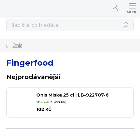
Přejít na obsah
Hledat
Onis
Fingerfood
Nejprodávanější
Onis Miska 25 cl | LB-922707-6
SKLADEM
(344 KS)
102 Kč
Řazení produktů