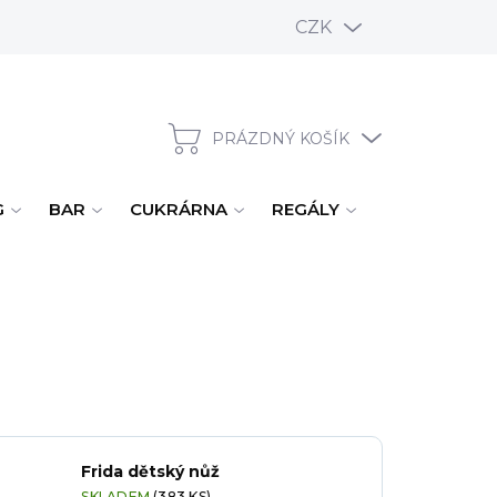
CZK
PRÁZDNÝ KOŠÍK
NÁKUPNÍ KOŠÍK
G
BAR
CUKRÁRNA
REGÁLY
ÚKLID, MYTÍ
Frida dětský nůž
SKLADEM
(383 KS)