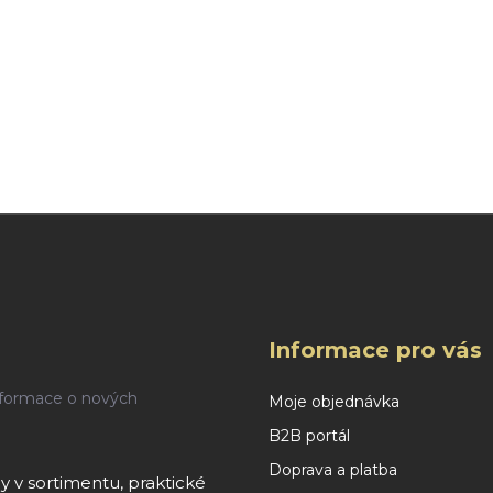
DO KOŠÍKU
Ovládací prvky výpisu
Informace pro vás
nformace o nových
Moje objednávka
B2B portál
Doprava a platba
 v sortimentu, praktické