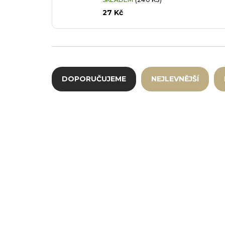
27 Kč
Řazení produktů
DOPORUČUJEME
NEJLEVNĚJŠÍ
Výpis produktů
ET-958-1