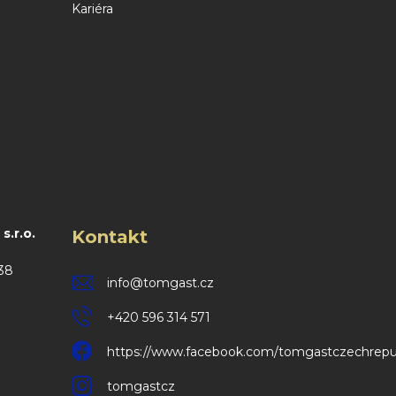
Kariéra
.r.o.
Kontakt
38
info
@
tomgast.cz
+420 596 314 571
https://www.facebook.com/tomgastczechrepu
tomgastcz