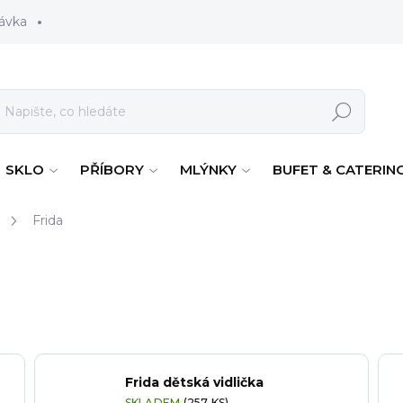
ávka
Hledat
SKLO
PŘÍBORY
MLÝNKY
BUFET & CATERIN
Frida
Frida dětská vidlička
SKLADEM
(257 KS)