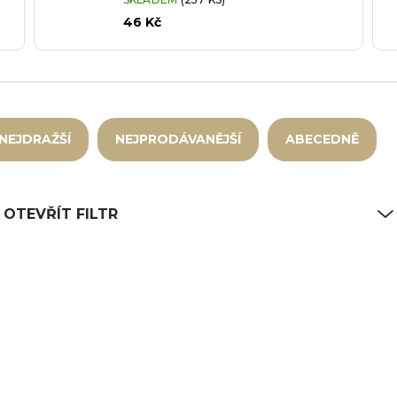
46 Kč
NEJDRAŽŠÍ
NEJPRODÁVANĚJŠÍ
ABECEDNĚ
OTEVŘÍT FILTR
5
ET-958-3