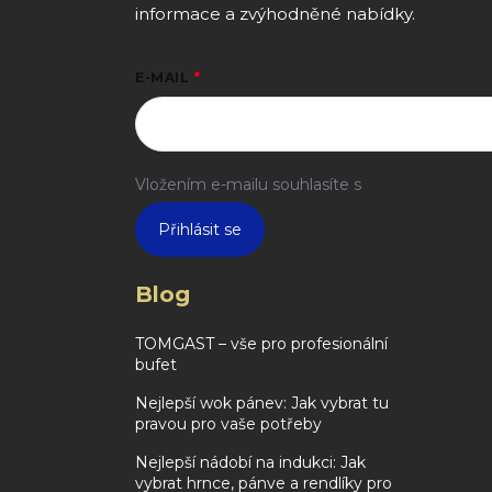
informace a zvýhodněné nabídky.
E-MAIL
Vložením e-mailu souhlasíte s
podmínkami och
Přihlásit se
Blog
TOMGAST – vše pro profesionální
bufet
Nejlepší wok pánev: Jak vybrat tu
pravou pro vaše potřeby
Nejlepší nádobí na indukci: Jak
vybrat hrnce, pánve a rendlíky pro