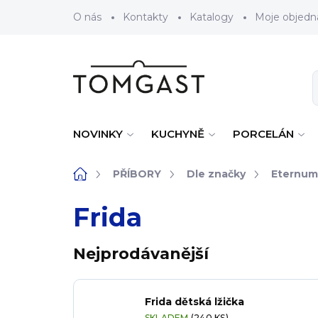
Přejít na obsah
O nás
Kontakty
Katalogy
Moje objedn
NOVINKY
KUCHYNĚ
PORCELÁN
Domů
PŘÍBORY
Dle značky
Eternum
Frida
Nejprodávanější
Frida dětská lžička
SKLADEM
(240 KS)