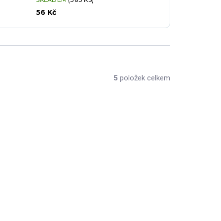
56 Kč
5
položek celkem
ET-958-14