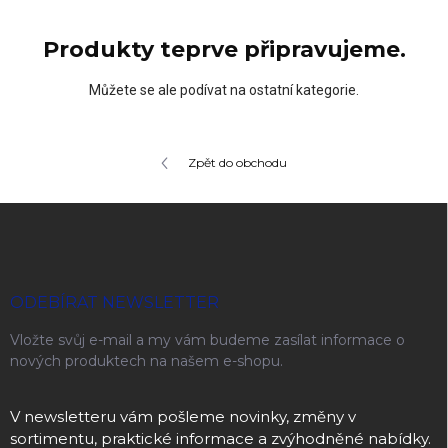
Produkty teprve připravujeme.
Můžete se ale podívat na ostatní kategorie.
Zpět do obchodu
Zápatí
ODEBÍRAT NEWSLETTER
Vložte svůj e-mail a my vám budeme zasílat informace o
nových produktech na našem e-shopu.
V newsletteru vám pošleme novinky, změny v
sortimentu, praktické informace a zvýhodněné nabídky.