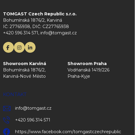
TOMGAST Czech Republic s.r.o.
Bohumínská 1876/2, Karviná
IČ: 27765938, DIČ: CZ27765938
+420 596 314 571, info@tomgast.cz
Showroom Karviná
Showroom Praha
Bohumínská 1876/2,
Vodňanská 1419/226
Karviná-Nové Město
Praha-Kyje
KONTAKT
info
@
tomgast.cz
+420 596 314 571
https://www.facebook.com/tomgastczechrepublic