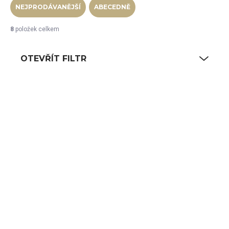
NEJPRODÁVANĚJŠÍ
ABECEDNĚ
8
položek celkem
OTEVŘÍT FILTR
Výpis produktů
SKLADEM
SKLADEM
(31 KS)
(39 KS)
RAK Kintzoo hrnek
RAK Kintzoo hrnek