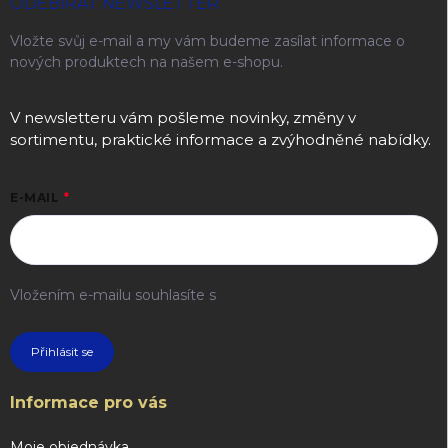
ODEBÍRAT NEWSLETTER
Vložte svůj e-mail a my vám budeme zasílat informace o
nových produktech na našem e-shopu.
V newsletteru vám pošleme novinky, změny v
sortimentu, praktické informace a zvýhodněné nabídky.
E-MAIL
Vložením e-mailu souhlasíte s
podmínkami ochrany osobních
údajů
Přihlásit se
Informace pro vás
Moje objednávka