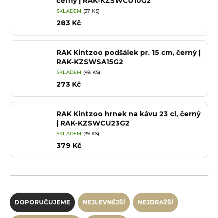
černý | RAK-KZSWCU10G2
SKLADEM
(37 KS)
283 Kč
RAK Kintzoo podšálek pr. 15 cm, černý |
RAK-KZSWSA15G2
SKLADEM
(48 KS)
273 Kč
RAK Kintzoo hrnek na kávu 23 cl, černý
| RAK-KZSWCU23G2
SKLADEM
(39 KS)
379 Kč
Řazení produktů
DOPORUČUJEME
NEJLEVNĚJŠÍ
NEJDRAŽŠÍ