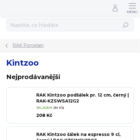
Přejít na obsah
Hledat
RAK Porcelain
Kintzoo
Nejprodávanější
RAK Kintzoo podšálek pr. 12 cm, černý |
RAK-KZSWSA12G2
SKLADEM
(34 KS)
208 Kč
RAK Kintzoo šálek na espresso 9 cl,