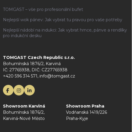
TOMGAST – vše pro profesionální bufet
Nejlepší wok pánev: Jak vybrat tu pravou pro vaše potřeby
Nejlepší nádobí na indukci: Jak vybrat hrnce, pánve a rendlíky
pro indukční desku
TOMGAST Czech Republic s.r.o.
Bohumínská 1876/2, Karviná
IČ: 27765938, DIČ: CZ27765938
+420 596 314 571, info@tomgast.cz
Showroom Karviná
Showroom Praha
Bohumínská 1876/2,
Vodňanská 1419/226
Karviná-Nové Město
Praha-Kyje