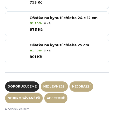
753 Kč
Ošatka na kynutí chleba 24 × 12 cm
SKLADEM
(6 KS)
673 Kč
Ošatka na kynutí chleba 25 cm
SKLADEM
(3 KS)
801 Kč
Řazení produktů
DOPORUČUJEME
NEJLEVNĚJŠÍ
NEJDRAŽŠÍ
NEJPRODÁVANĚJŠÍ
ABECEDNĚ
6
položek celkem