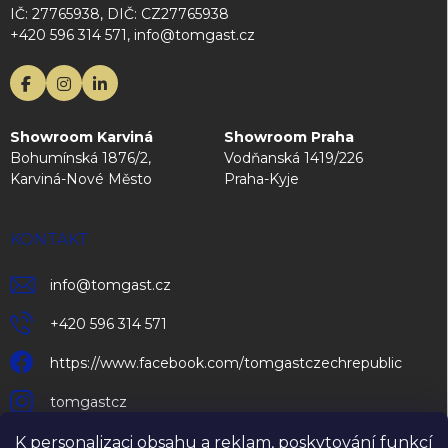
IČ: 27765938, DIČ: CZ27765938
+420 596 314 571, info@tomgast.cz
Showroom Karviná
Showroom Praha
Bohumínská 1876/2,
Vodňanská 1419/226
Karviná-Nové Město
Praha-Kyje
KONTAKT
info
@
tomgast.cz
+420 596 314 571
https://www.facebook.com/tomgastczechrepublic
tomgastcz
K personalizaci obsahu a reklam, poskytování funkcí