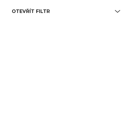
OTEVŘÍT FILTR
Výpis produktů
SKLADEM
SKLADEM
(6 KS)
(7 KS)
Ošatka na kynutí
Ošatka na kynutí
chleba 19 cm
chleba 22 cm
627 Kč
688 Kč
518 Kč bez DPH
569 Kč bez DPH
DO KOŠÍKU
DO KOŠÍKU