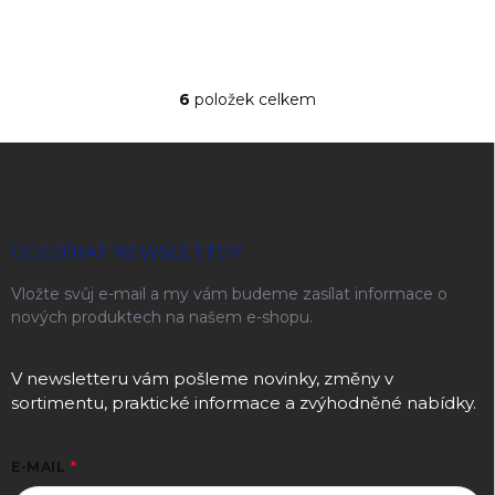
6
položek celkem
Ovládací prvky výpisu
Zápatí
ODEBÍRAT NEWSLETTER
Vložte svůj e-mail a my vám budeme zasílat informace o
nových produktech na našem e-shopu.
V newsletteru vám pošleme novinky, změny v
sortimentu, praktické informace a zvýhodněné nabídky.
E-MAIL