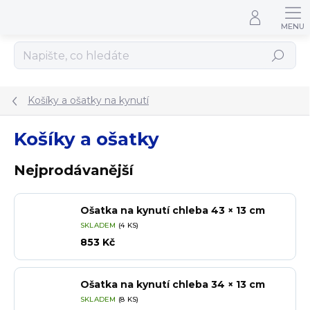
Přejít na obsah
Hledat
Košíky a ošatky na kynutí
Košíky a ošatky
Nejprodávanější
Ošatka na kynutí chleba 43 × 13 cm
SKLADEM
(4 KS)
853 Kč
Ošatka na kynutí chleba 34 × 13 cm
SKLADEM
(8 KS)