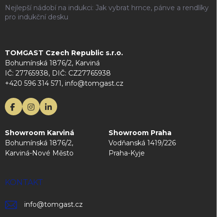
Nejlepší nádobí na indukci: Jak vybrat hrnce, pánve a rendlíky
pro indukční desku
TOMGAST Czech Republic s.r.o.
Bohumínská 1876/2, Karviná
IČ: 27765938, DIČ: CZ27765938
+420 596 314 571, info@tomgast.cz
Showroom Karviná
Showroom Praha
Bohumínská 1876/2,
Vodňanská 1419/226
Karviná-Nové Město
Praha-Kyje
KONTAKT
info
@
tomgast.cz