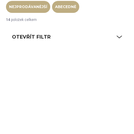
NEJPRODÁVANĚJŠÍ
ABECEDNĚ
14
položek celkem
OTEVŘÍT FILTR
Výpis produktů
SKLADEM
SKLADEM
(1 KS)
(20 KS)
Chafing Deluxe,
Chafing DE LUXE
kulatý bez