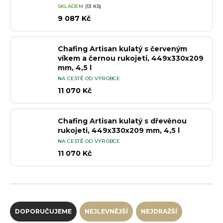
SKLADEM
(13 KS)
9 087 Kč
Chafing Artisan kulatý s červeným
víkem a černou rukojeti, 449x330x209
mm, 4,5 l
NA CESTĚ OD VÝROBCE
11 070 Kč
Chafing Artisan kulatý s dřevěnou
rukojeti, 449x330x209 mm, 4,5 l
NA CESTĚ OD VÝROBCE
11 070 Kč
Řazení produktů
DOPORUČUJEME
NEJLEVNĚJŠÍ
NEJDRAŽŠÍ