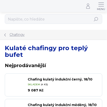
Přejít na obsah
Hledat
Chafingy
Kulaté chafingy pro teplý
bufet
Nejprodávanější
Chafing kulatý indukční černý, 18/10
SKLADEM
(4 KS)
9 087 Kč
Chafing kulatý indukční měděný, 18/10