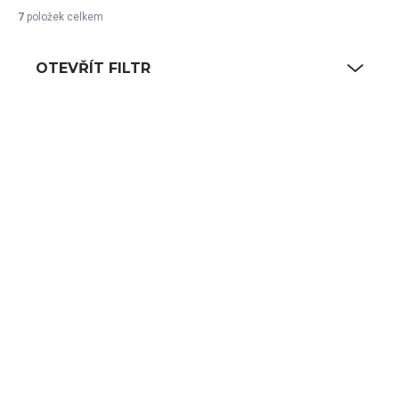
7
položek celkem
OTEVŘÍT FILTR
Výpis produktů
SKLADEM
SKLADEM
(3 KS)
(8 KS)
Menu desky
Menu desky
MARISA, 19,5 x 32
MARISA, A4, modrá
cm, modrá barva
barva
280 Kč
336 Kč