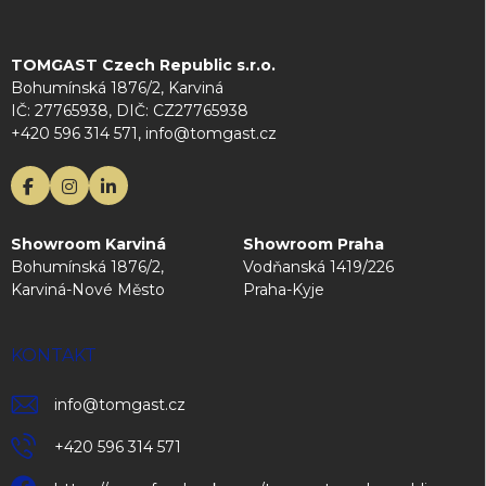
TOMGAST Czech Republic s.r.o.
Bohumínská 1876/2, Karviná
IČ: 27765938, DIČ: CZ27765938
+420 596 314 571, info@tomgast.cz
Showroom Karviná
Showroom Praha
Bohumínská 1876/2,
Vodňanská 1419/226
Karviná-Nové Město
Praha-Kyje
KONTAKT
info
@
tomgast.cz
+420 596 314 571