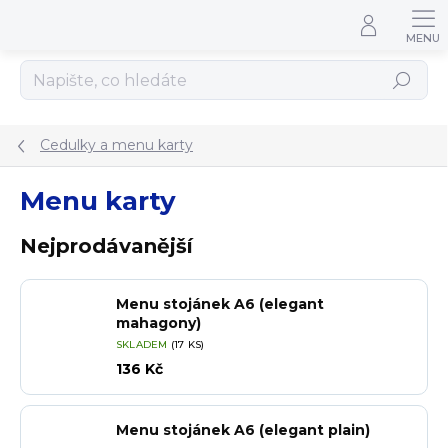
Přejít na obsah
Hledat
Cedulky a menu karty
Menu karty
Nejprodávanější
Menu stojánek A6 (elegant
mahagony)
SKLADEM
(17 KS)
136 Kč
Menu stojánek A6 (elegant plain)