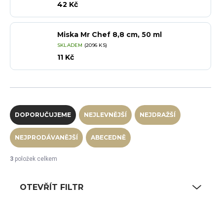
42 Kč
Miska Mr Chef 8,8 cm, 50 ml
SKLADEM
(2096 KS)
11 Kč
Řazení produktů
DOPORUČUJEME
NEJLEVNĚJŠÍ
NEJDRAŽŠÍ
NEJPRODÁVANĚJŠÍ
ABECEDNĚ
3
položek celkem
OTEVŘÍT FILTR