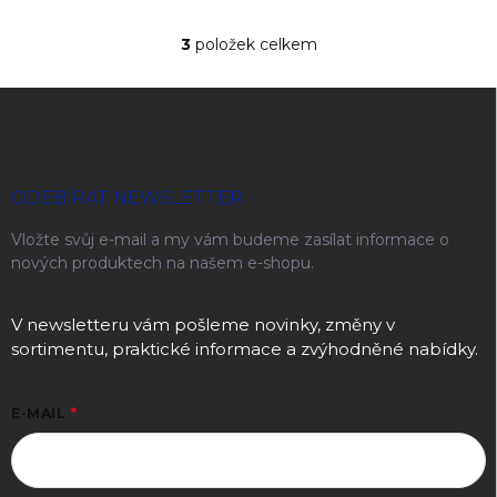
3
položek celkem
Ovládací prvky výpisu
Zápatí
ODEBÍRAT NEWSLETTER
Vložte svůj e-mail a my vám budeme zasílat informace o
nových produktech na našem e-shopu.
V newsletteru vám pošleme novinky, změny v
sortimentu, praktické informace a zvýhodněné nabídky.
E-MAIL