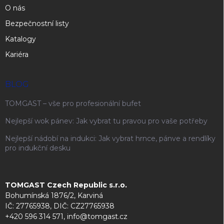
O nás
Bezpečnostní listy
Katalogy
Kariéra
BLOG
TOMGAST – vše pro profesionální bufet
Nejlepší wok pánev: Jak vybrat tu pravou pro vaše potřeby
Nejlepší nádobí na indukci: Jak vybrat hrnce, pánve a rendlíky
pro indukční desku
TOMGAST Czech Republic s.r.o.
Bohumínská 1876/2, Karviná
IČ: 27765938, DIČ: CZ27765938
+420 596 314 571, info@tomgast.cz