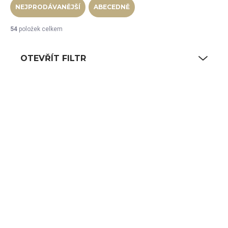
NEJPRODÁVANĚJŠÍ
ABECEDNĚ
54
položek celkem
OTEVŘÍT FILTR
Výpis produktů
NA CESTĚ OD VÝROBCE
SKLADEM
(18 KS)
Chladicí box GN 1/2,
bílý
Box s chladící
vložkou GN 1/1
14 196 Kč