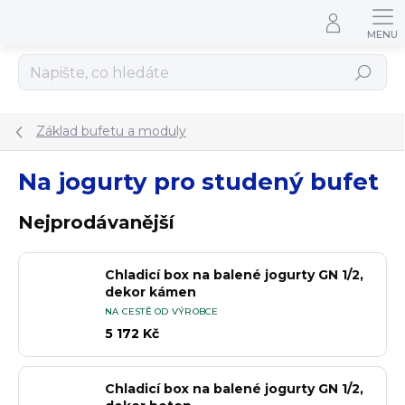
Přejít na obsah
Hledat
Základ bufetu a moduly
Na jogurty pro studený bufet
Nejprodávanější
Chladicí box na balené jogurty GN 1/2,
dekor kámen
NA CESTĚ OD VÝROBCE
5 172 Kč
Chladicí box na balené jogurty GN 1/2,