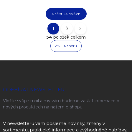
Načíst 24 dalších
1
2
Ovládací prvky výpisu
Stránkování
54
položek celkem
Nahoru
Zápatí
ODEBÍRAT NEWSLETTER
Vložte svůj e-mail a my vám budeme zasílat informace o
nových produktech na našem e-shopu.
V newsletteru vám pošleme novinky, změny v
sortimentu, praktické informace a zvýhodněné nabídky.