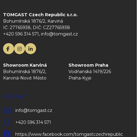
TOMGAST Czech Republic s.r.o.
Bohumínská 1876/2, Karviná
IČ: 27765938, DIČ: CZ27765938
+420 596 314 571, info@tomgast.cz
Showroom Karviná
Showroom Praha
Bohumínská 1876/2,
Vodňanská 1419/226
Karviná-Nové Město
Praha-Kyje
KONTAKT
info
@
tomgast.cz
+420 596 314 571
https://www.facebook.com/tomgastczechrepublic