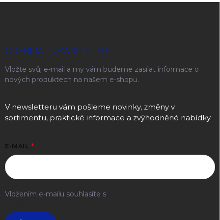
Zápatí
ODEBÍRAT NEWSLETTER
Vložte svůj e-mail a my vám budeme zasílat informace o
nových produktech na našem e-shopu.
V newsletteru vám pošleme novinky, změny v
sortimentu, praktické informace a zvýhodněné nabídky.
E-MAIL
Vložením e-mailu souhlasíte s
podmínkami ochrany osobních
údajů