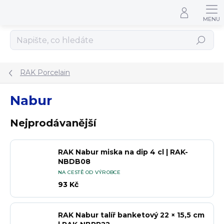
Přejít na obsah
Hledat
RAK Porcelain
Nabur
Nejprodávanější
RAK Nabur miska na dip 4 cl | RAK-
NBDB08
NA CESTĚ OD VÝROBCE
93 Kč
RAK Nabur talíř banketový 22 × 15,5 cm