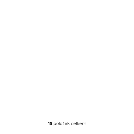
NA CESTĚ OD VÝROBCE
RAK Nabur
omáčník 15 cl |
RAK-NBCR15
283 Kč
234 Kč bez DPH
DO KOŠÍKU
15
položek celkem
Ovládací prvky výpisu