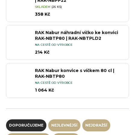
| RAK-NBPP22
SKLADEM
(26 KS)
358 Kč
RAK Nabur náhradní víčko ke konvici
RAK-NBTP80 | RAK-NBTPLD2
NA CESTĚ OD VÝROBCE
214 Kč
RAK Nabur konvice s víčkem 80 cl |
RAK-NBTP80
NA CESTĚ OD VÝROBCE
1 064 Kč
Řazení produktů
DOPORUČUJEME
NEJLEVNĚJŠÍ
NEJDRAŽŠÍ