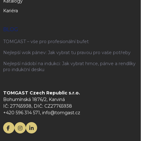
Katalogy
Kariéra
BLOG
TOMGAST – vše pro profesionální bufet
Nejlepší wok pánev: Jak vybrat tu pravou pro vaše potřeby
Nejlepší nádobí na indukci: Jak vybrat hrnce, pánve a rendlíky
pro indukční desku
TOMGAST Czech Republic s.r.o.
Bohumínská 1876/2, Karviná
IČ: 27765938, DIČ: CZ27765938
+420 596 314 571, info@tomgast.cz