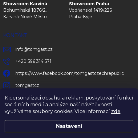
Showroom Karviná
Showroom Praha
Bohumínská 1876/2,
Vodňanská 1419/226
Karviná-Nové Město
Praha-Kyje
KONTAKT
info
@
tomgast.cz
+420 596 314 571
https://www.facebook.com/tomgastczechrepublic
tomgastcz
K personalizaci obsahu a reklam, poskytování funkcí
sociálních médií a analýze naší návštěvnosti
využíváme soubory cookies. Více informací
zde
.
Nastavení