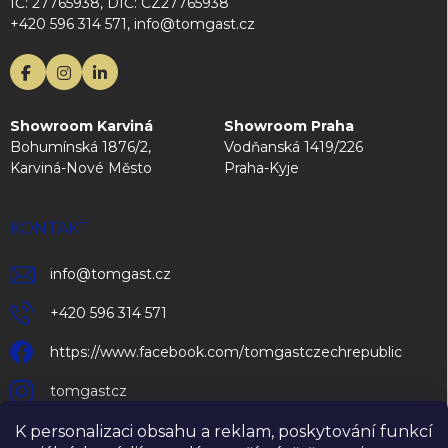
IČ: 27765938, DIČ: CZ27765938
+420 596 314 571, info@tomgast.cz
Showroom Karviná
Showroom Praha
Bohumínská 1876/2,
Vodňanská 1419/226
Karviná-Nové Město
Praha-Kyje
KONTAKT
info
@
tomgast.cz
+420 596 314 571
https://www.facebook.com/tomgastczechrepublic
tomgastcz
K personalizaci obsahu a reklam, poskytování funkcí