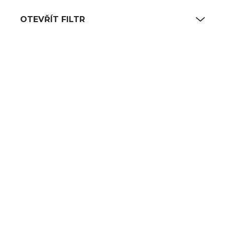
OTEVŘÍT FILTR
Výpis produktů
NA CESTĚ OD VÝROBCE
NA CESTĚ OD VÝROBCE
Nara lžíce jídelní 22
Nara lžička čajová
cm
13,8 cm
309 Kč
270 Kč
255 Kč bez DPH
223 Kč bez DPH
DO KOŠÍKU
DO KOŠÍKU