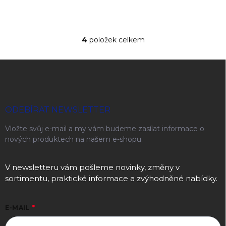
4
položek celkem
Ovládací prvky výpisu
Zápatí
ODEBÍRAT NEWSLETTER
Vložte svůj e-mail a my vám budeme zasílat informace o
nových produktech na našem e-shopu.
V newsletteru vám pošleme novinky, změny v
sortimentu, praktické informace a zvýhodněné nabídky.
E-MAIL