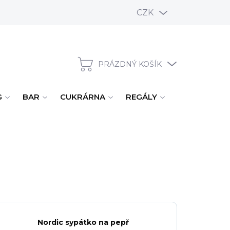
CZK
PRÁZDNÝ KOŠÍK
NÁKUPNÍ KOŠÍK
G
BAR
CUKRÁRNA
REGÁLY
ÚKLID, MYTÍ
Nordic sypátko na pepř