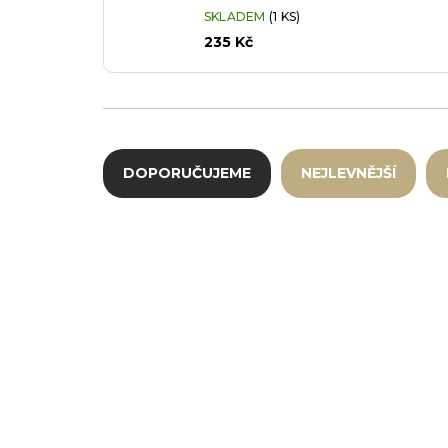
SKLADEM
(1 KS)
235 Kč
Řazení produktů
DOPORUČUJEME
NEJLEVNĚJŠÍ
Výpis produktů
RAK-NOPS01-1