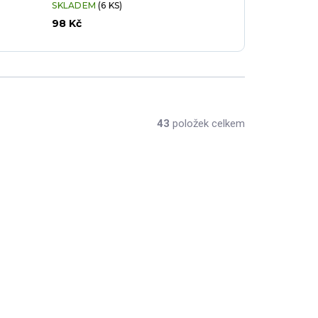
SKLADEM
(6 KS)
98 Kč
43
položek celkem
RAK-NOLD20-12