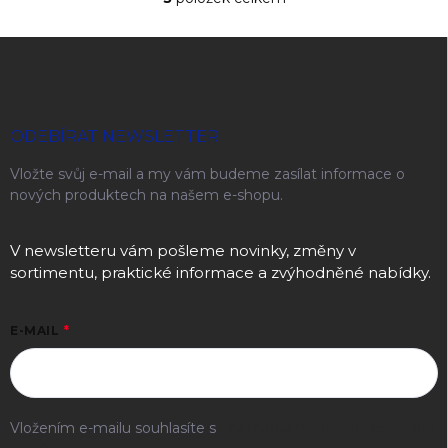
Ovládací prvky výpisu
Zápatí
ODEBÍRAT NEWSLETTER
Vložte svůj e-mail a my vám budeme zasílat informace o
nových produktech na našem e-shopu.
V newsletteru vám pošleme novinky, změny v
sortimentu, praktické informace a zvýhodněné nabídky.
E-MAIL
Vložením e-mailu souhlasíte s
podmínkami ochrany osobních