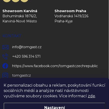
Showroom Karviná
Showroom Praha
Bohumínská 1876/2,
Vodňanská 1419/226
Karviná-Nové Město
Praha-Kyje
KONTAKT
info
@
tomgast.cz
+420 596 314 571
https://www.facebook.com/tomgastczechrepublic
tomgastcz
K personalizaci obsahu a reklam, poskytování funkcí
sociálních médií a analýze naší návštěvnosti
využíváme soubory cookies. Více informací
zde
.
Nastavení