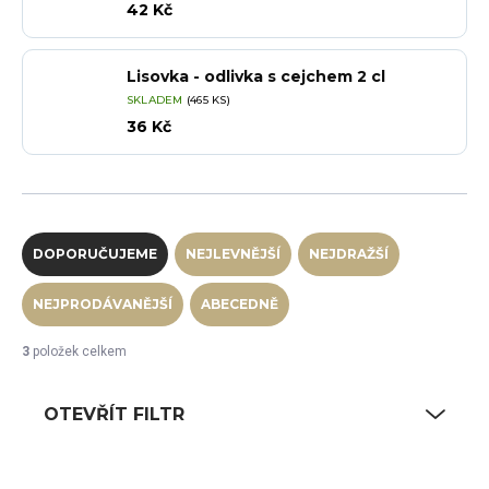
42 Kč
Lisovka - odlivka s cejchem 2 cl
SKLADEM
(465 KS)
36 Kč
Řazení produktů
DOPORUČUJEME
NEJLEVNĚJŠÍ
NEJDRAŽŠÍ
NEJPRODÁVANĚJŠÍ
ABECEDNĚ
3
položek celkem
OTEVŘÍT FILTR