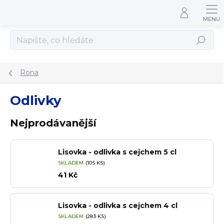
Přejít na obsah
Hledat
Rona
Odlivky
Nejprodávanější
Lisovka - odlivka s cejchem 5 cl
SKLADEM
(105 KS)
41 Kč
Lisovka - odlivka s cejchem 4 cl
SKLADEM
(283 KS)