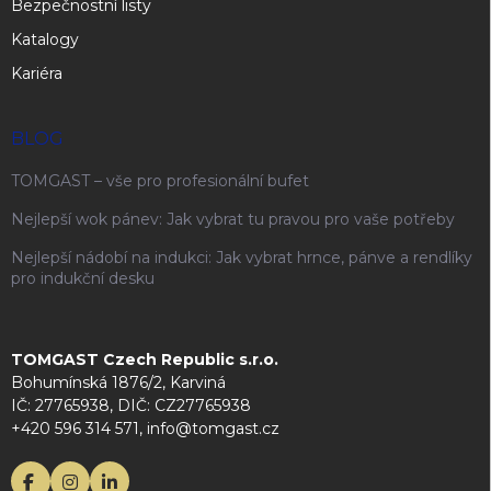
Bezpečnostní listy
Katalogy
Kariéra
BLOG
TOMGAST – vše pro profesionální bufet
Nejlepší wok pánev: Jak vybrat tu pravou pro vaše potřeby
Nejlepší nádobí na indukci: Jak vybrat hrnce, pánve a rendlíky
pro indukční desku
TOMGAST Czech Republic s.r.o.
Bohumínská 1876/2, Karviná
IČ: 27765938, DIČ: CZ27765938
+420 596 314 571, info@tomgast.cz