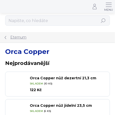
Přejít na obsah
Hledat
Eternum
Orca Copper
Nejprodávanější
Orca Copper nůž dezertní 21,3 cm
SKLADEM
(10 KS)
122 Kč
Orca Copper nůž jídelní 23,5 cm
SKLADEM
(6 KS)