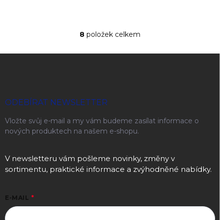
8
položek celkem
Ovládací prvky výpisu
Zápatí
ODEBÍRAT NEWSLETTER
Vložte svůj e-mail a my vám budeme zasílat informace o
nových produktech na našem e-shopu.
V newsletteru vám pošleme novinky, změny v
sortimentu, praktické informace a zvýhodněné nabídky.
E-MAIL