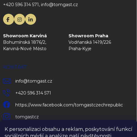
+420 596 314 571, info@tomgast.cz
Showroom Karviná
Showroom Praha
Bohumínská 1876/2,
Vodňanská 1419/226
Karviná-Nové Město
Praha-Kyje
KONTAKT
info
@
tomgast.cz
+420 596 314 571
https://www.facebook.com/tomgastczechrepublic
tomgastcz
K personalizaci obsahu a reklam, poskytování funkcí
sociálních médií a analýze naší návštěvnosti