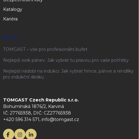
Katalogy
Kariéra
BLOG
TOMGAST – vše pro profesionální bufet
Nejlepší wok pánev: Jak vybrat tu pravou pro vaše potřeby
Nejlepší nádobí na indukci: Jak vybrat hrnce, pánve a rendlíky
pro indukční desku
TOMGAST Czech Republic s.r.o.
Bohumínská 1876/2, Karviná
IČ: 27765938, DIČ: CZ27765938
+420 596 314 571, info@tomgast.cz