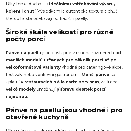
Díky tomu dochází k
ideálnímu vstřebávání vývaru,
koření i chutí
. Výsledkem je autentická textura a chuť,
kterou hosté očekávají od tradiční paelly.
Široká škála velikostí pro různé
počty porcí
Pánve na paellu
jsou dostupné v mnoha rozměrech
od
menších modelů určených pro několik porcí až po
velkoformátové varianty
vhodné pro cateringové akce,
festivaly nebo venkovní gastronomii.
Menší
pánve
se
uplatní
v restauracích s à la carte servisem
, zatímco
velké modely
umožňují
přípravu desítek porcí
najednou
.
Pánve na paellu jsou vhodné i pro
otevřené kuchyně
Díky svému charakteristickému vzhledu jsou
pánve na