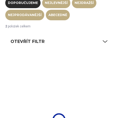
DOPORUČUJEME
NEJLEVNĚJŠÍ
NEJDRAŽŠÍ
NEJPRODÁVANĚJŠÍ
ABECEDNĚ
2
položek celkem
OTEVŘÍT FILTR
Výpis produktů
SKLADEM
NA CESTĚ OD VÝROBCE
(5 KS)
de Buyer Pánev