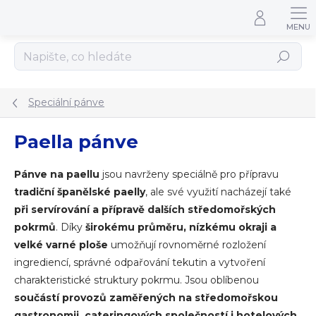
Přejít na obsah
Hledat
Speciální pánve
Paella pánve
Pánve na paellu
jsou navrženy speciálně pro přípravu
tradiční španělské paelly
, ale své využití nacházejí také
při servírování a přípravě dalších středomořských
pokrmů
. Díky
širokému průměru, nízkému okraji a
velké varné ploše
umožňují rovnoměrné rozložení
ingrediencí, správné odpařování tekutin a vytvoření
charakteristické struktury pokrmu. Jsou oblíbenou
součástí provozů zaměřených na středomořskou
gastronomii, cateringových společností i hotelových