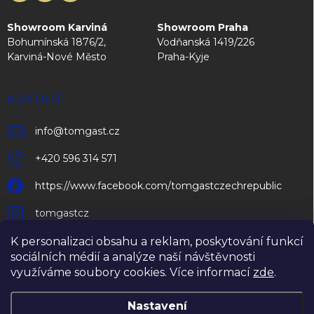
Showroom Karviná
Showroom Praha
Bohumínská 1876/2,
Vodňanská 1419/226
Karviná-Nové Město
Praha-Kyje
KONTAKT
info
@
tomgast.cz
+420 596 314 571
https://www.facebook.com/tomgastczechrepublic
tomgastcz
K personalizaci obsahu a reklam, poskytování funkcí
sociálních médií a analýze naší návštěvnosti
využíváme soubory cookies. Více informací
zde
.
Nastavení