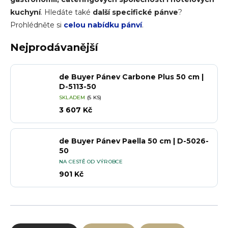
kuchyní
.
Hledáte také
další specifické pánve
?
Prohlédněte si
celou nabídku pánví
.
Nejprodávanější
de Buyer Pánev Carbone Plus 50 cm |
D-5113-50
SKLADEM
(5 KS)
3 607 Kč
de Buyer Pánev Paella 50 cm | D-5026-
50
NA CESTĚ OD VÝROBCE
901 Kč
Řazení produktů