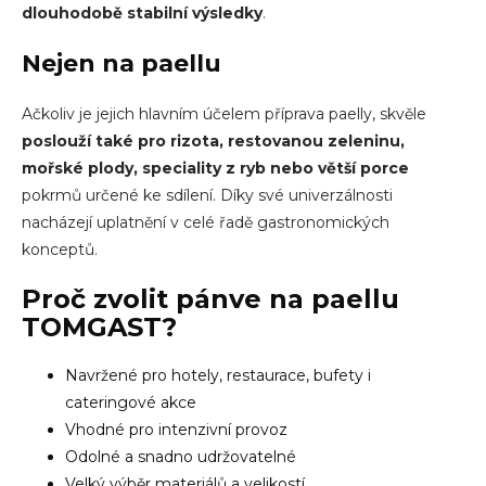
dlouhodobě stabilní výsledky
.
Nejen na paellu
Ačkoliv je jejich hlavním účelem příprava paelly, skvěle
poslouží také pro rizota, restovanou zeleninu,
mořské plody, speciality z ryb nebo větší porce
pokrmů určené ke sdílení. Díky své univerzálnosti
nacházejí uplatnění v celé řadě gastronomických
konceptů.
Proč zvolit
pánve na paellu
TOMGAST?
Navržené pro hotely, restaurace, bufety i
cateringové akce
Vhodné pro intenzivní provoz
Odolné a snadno udržovatelné
Velký výběr materiálů a velikostí