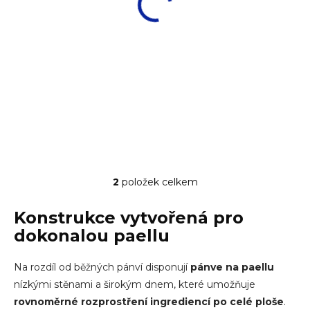
de Buyer Pánev
Paella 50 cm | D-
Carbone Plus 50
5026-50
cm | D-5113-50
901 Kč
3 607 Kč
745 Kč bez DPH
2 981 Kč bez DPH
DO KOŠÍKU
DO KOŠÍKU
2
položek celkem
Ovládací prvky výpisu
Konstrukce vytvořená pro
dokonalou paellu
Na rozdíl od běžných pánví disponují
pánve na paellu
nízkými stěnami a širokým dnem, které umožňuje
rovnoměrné rozprostření ingrediencí po celé ploše
.