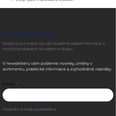
Zápatí
ODEBÍRAT NEWSLETTER
Vložte svůj e-mail a my vám budeme zasílat informace o
nových produktech na našem e-shopu.
V newsletteru vám pošleme novinky, změny v
sortimentu, praktické informace a zvýhodněné nabídky.
E-MAIL
Vložením e-mailu souhlasíte s
podmínkami ochrany osobních
údajů