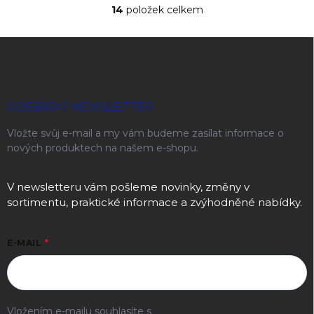
14
položek celkem
Ovládací prvky výpisu
Zápatí
ODEBÍRAT NEWSLETTER
Vložte svůj e-mail a my vám budeme zasílat informace o
nových produktech na našem e-shopu.
V newsletteru vám pošleme novinky, změny v
sortimentu, praktické informace a zvýhodněné nabídky.
E-MAIL
Vložením e-mailu souhlasíte s
podmínkami ochrany osobních