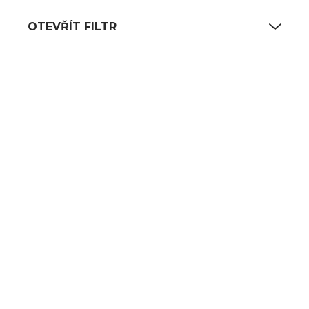
OTEVŘÍT FILTR
Výpis produktů
SKLADEM
SKLADEM
(10 KS)
(15 KS)
Pétale lžíce
Pétale lžíce jídelní
gourmet 21 cm
21,5 cm
280 Kč
324 Kč
231 Kč bez DPH
268 Kč bez DPH
DO KOŠÍKU
DO KOŠÍKU