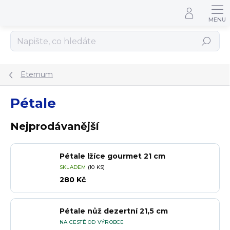
Přejít na obsah
Hledat
Eternum
Pétale
Nejprodávanější
Pétale lžíce gourmet 21 cm
SKLADEM
(10 KS)
280 Kč
Pétale nůž dezertní 21,5 cm
NA CESTĚ OD VÝROBCE