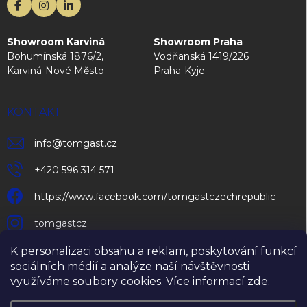
Showroom Karviná
Showroom Praha
Bohumínská 1876/2,
Vodňanská 1419/226
Karviná-Nové Město
Praha-Kyje
KONTAKT
info
@
tomgast.cz
+420 596 314 571
https://www.facebook.com/tomgastczechrepublic
tomgastcz
K personalizaci obsahu a reklam, poskytování funkcí
sociálních médií a analýze naší návštěvnosti
využíváme soubory cookies. Více informací
zde
.