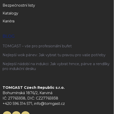
Bezpečnostní listy
Katalogy
Kariéra
BLOG
TOMGAST – vše pro profesionální bufet
Nejlepší wok pánev: Jak vybrat tu pravou pro vaše potřeby
Nejlepší nádobí na indukci: Jak vybrat hrnce, pánve a rendlíky
pro indukční desku
TOMGAST Czech Republic s.r.o.
Bohumínská 1876/2, Karviná
IČ: 27765938, DIČ: CZ27765938
+420 596 314 571, info@tomgast.cz