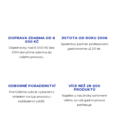
ZEPTAT SE
DOPRAVA ZDARMA OD 6
JISTOTA OD ROKU 2006
000 KČ
Spolehlivý partner profesionální
Objednávky nad 6 000 Kč bez
gastronomie už 20 let.
DPH doručíme zdarma do
vašeho provozu.
ODBORNÉ PORADENSTVÍ
VÍCE NEŽ 28 000
PRODUKTŮ
Pomůžeme vybrat vybavení s
Najdete u nás široký sortiment
ohledem na typ provozu i
všeho, co váš gastro provoz
každodenní zátěž.
potřebuje.