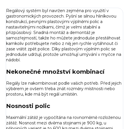
Regálový systém byl navržen zejména pro využití v
gastronomických provozech. Pyšní se silnou hliníkovou
konstrukcí, pevnými plastovými výplněmi polic a
nastavitelnými nožkami, čímž je velmi stabilní a
přizpůsobivý. Snadná montáž a demontáž je
samozřejmostí, takže ho můžete jednoduše přestěhovat
kamkoliv potřebujete nebo z něj jen rychle vytáhnout či
zase vrátit zpět police. Díky plastovým výplním polic se
jednoduše udržují, protože umožňují umývání v myčce na
nádobí.
Nekonečné množství kombinací
Regály lze nakombinovat podle vašich potřeb. Před jejich
výběrem je ovšem třeba znát rozměry místnosti nebo
prostoru, kde má být regál umístěn.
Nosnosti polic
Maximální zátěž je vypočítána na rovnoměrně rozloženou
zátěž. Nosnost mezi dvěma stojinami je 900 kg, u
přípojných variant je to 600 kg mezi dvěma stojinami.