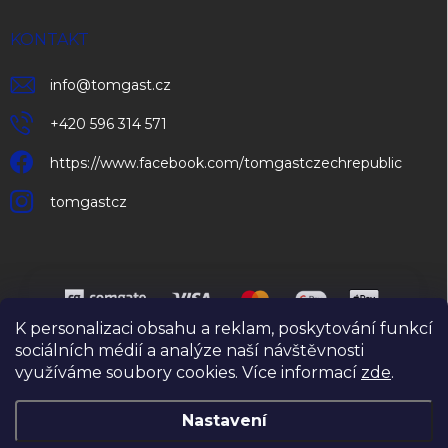
KONTAKT
info
@
tomgast.cz
+420 596 314 571
https://www.facebook.com/tomgastczechrepublic
tomgastcz
K personalizaci obsahu a reklam, poskytování funkcí
sociálních médií a analýze naší návštěvnosti
využíváme soubory cookies. Více informací
zde
.
Copyright 2026
TOMGAST Czech Republic s.r.o.
. Všechna práva
vyhrazena.
Upravit nastavení cookies
Nastavení
Vytvořil Shoptet