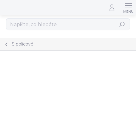
Přejít na obsah
Hledat
5-policové
ZNAČKA:
OPTIMA