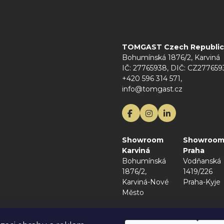
TOMGAST Czech Republic s
Bohumínská 1876/2, Karviná
IČ: 27765938, DIČ: CZ277659
+420 596 314 571,
info@tomgast.cz
Showroom
Showroo
Karviná
Praha
Bohumínská
Vodňanská
1876/2,
1419/226
Karviná-Nové
Praha-Kyje
Město