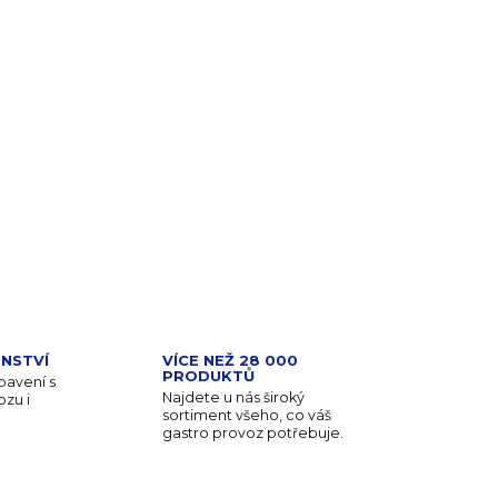
PŘIDAT DO KOŠÍKU
NSTVÍ
VÍCE NEŽ 28 000
PRODUKTŮ
avení s
Najdete u nás široký
zu i
sortiment všeho, co váš
gastro provoz potřebuje.