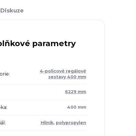
Diskuze
lňkové parametry
4-policové regálové
orie
:
sestavy 400 mm
:
6229 mm
bka
:
400 mm
ál
:
Hliník
,
polypropylen