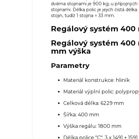
dvěma stojinami je 900 kg, u přípojných
stojinami.
Délka polic je jejich čistá délka
stojin, tudíž 1 stojina = 33 mm.
Regálový systém 40
Regálový systém 400 
mm výška
Parametry
Materiál konstrukce: hliník
Materiál výplní polic: polypro
Celková délka:
6229
mm
Šířka: 400 mm
Výška regálu: 1800 mm
Délka police "C":
3 x 1491 + 1591