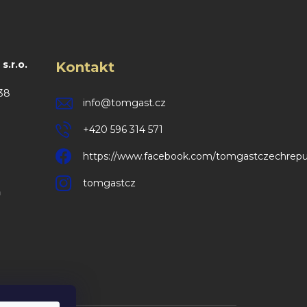
.r.o.
Kontakt
38
info
@
tomgast.cz
+420 596 314 571
https://www.facebook.com/tomgastczechrepu
tomgastcz
m