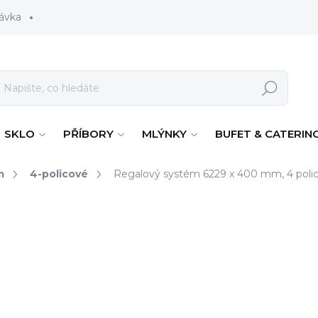
ávka
Hledat
SKLO
PŘÍBORY
MLÝNKY
BUFET & CATERIN
m
4-policové
Regalový systém 6229 x 400 mm, 4 poli
46 322 Kč
38 283 Kč bez DPH
Měrná cena:
NA CESTĚ OD VÝROBC