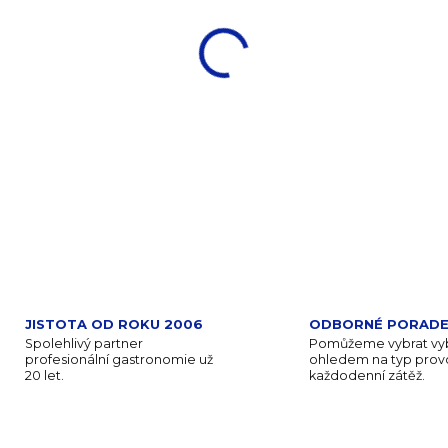
−
+
DETAILNÍ INFORMACE
ZEPTAT SE
JISTOTA OD ROKU 2006
ODBORNÉ PORADE
Spolehlivý partner
Pomůžeme vybrat vyb
profesionální gastronomie už
ohledem na typ provo
20 let.
každodenní zátěž.