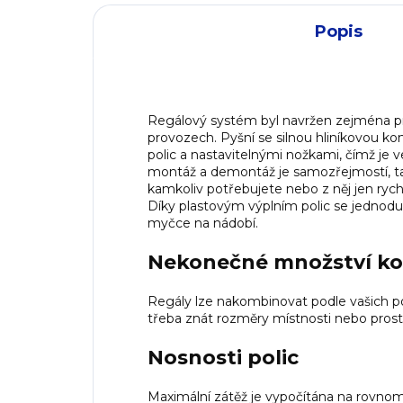
Popis
Regálový systém byl navržen zejména pr
provozech. Pyšní se silnou hliníkovou k
polic a nastavitelnými nožkami, čímž je v
montáž a demontáž je samozřejmostí, t
kamkoliv potřebujete nebo z něj jen rychl
Díky plastovým výplním polic se jednodu
myčce na nádobí.
Nekonečné množství k
Regály lze nakombinovat podle vašich p
třeba znát rozměry místnosti nebo prost
Nosnosti polic
Maximální zátěž je vypočítána na rovno