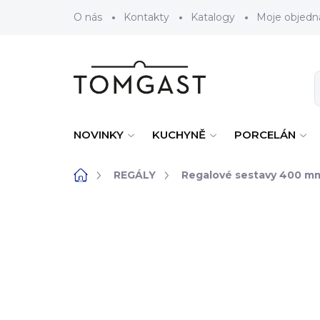
Přejít na obsah
O nás
Kontakty
Katalogy
Moje objedn
NOVINKY
KUCHYNĚ
PORCELÁN
Domů
REGÁLY
Regalové sestavy 400 m
ZNAČKA:
OPTIMA