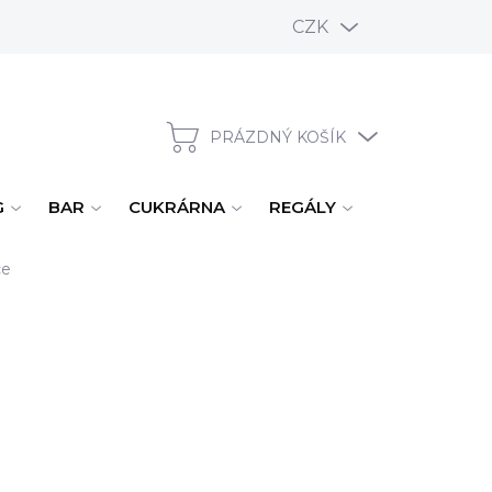
CZK
PRÁZDNÝ KOŠÍK
NÁKUPNÍ KOŠÍK
G
BAR
CUKRÁRNA
REGÁLY
ÚKLID, MYTÍ
ce
E