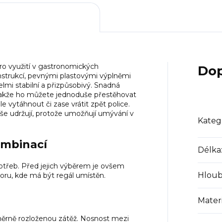
o využití v gastronomických
Dop
onstrukcí, pevnými plastovými výplněmi
elmi stabilní a přizpůsobivý. Snadná
akže ho můžete jednoduše přestěhovat
e vytáhnout či zase vrátit zpět police.
še udržují, protože umožňují umývání v
Kateg
ombinací
Délka
otřeb. Před jejich výběrem je ovšem
Hlou
oru, kde má být regál umístěn.
Materi
měrně rozloženou zátěž. Nosnost mezi