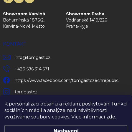
Showroom Karviná
Showroom Praha
Bohumínská 1876/2,
Vodňanská 1419/226
Karviná-Nové Město
Praha-Kyje
KONTAKT
info
@
tomgast.cz
+420 596 314 571
https://www.facebook.com/tomgastczechrepublic
tomgastcz
K personalizaci obsahu a reklam, poskytování funkcí
sociálních médií a analýze naší návštěvnosti
využíváme soubory cookies. Více informací
zde
.
Nastavení