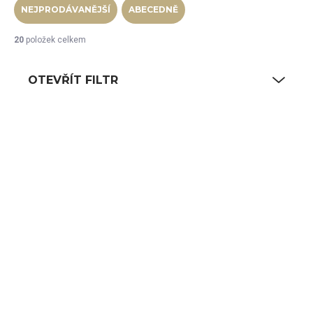
NEJPRODÁVANĚJŠÍ
ABECEDNĚ
20
položek celkem
OTEVŘÍT FILTR
Výpis produktů
SKLADEM
SKLADEM
(19 KS)
(13 KS)
RAK Podšálek
RAK Podšálek kulatý pr