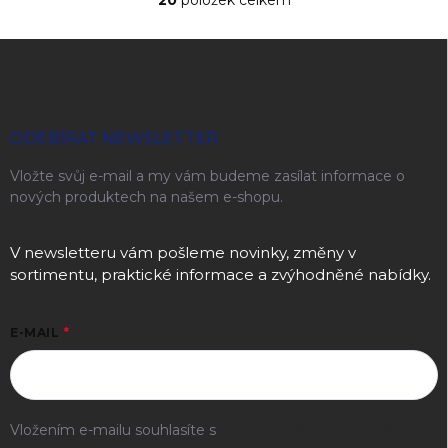
Ovládací prvky výpisu
Zápatí
ODEBÍRAT NEWSLETTER
Vložte svůj e-mail a my vám budeme zasílat informace o
nových produktech na našem e-shopu.
V newsletteru vám pošleme novinky, změny v
sortimentu, praktické informace a zvýhodněné nabídky.
E-MAIL
Vložením e-mailu souhlasíte s
podmínkami ochrany osobních