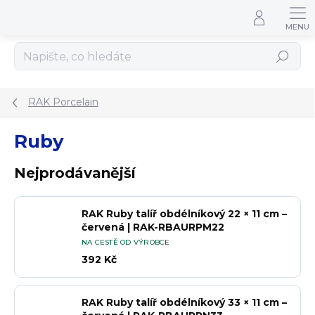
Přejít na obsah
Hledat
RAK Porcelain
Ruby
Nejprodávanější
RAK Ruby talíř obdélníkový 22 × 11 cm –
červená | RAK-RBAURPM22
NA CESTĚ OD VÝROBCE
392 Kč
RAK Ruby talíř obdélníkový 33 × 11 cm –