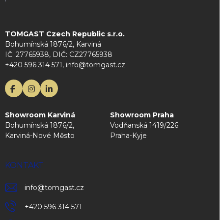
TOMGAST Czech Republic s.r.o.
Bohumínská 1876/2, Karviná
IČ: 27765938, DIČ: CZ27765938
+420 596 314 571, info@tomgast.cz
Showroom Karviná
Showroom Praha
Bohumínská 1876/2,
Vodňanská 1419/226
Karviná-Nové Město
Praha-Kyje
KONTAKT
info
@
tomgast.cz
+420 596 314 571