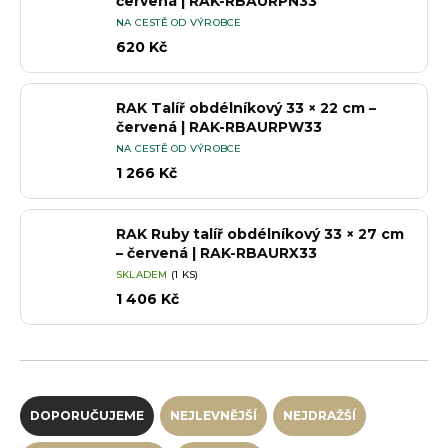
červená | RAK-RBAURPN33
NA CESTĚ OD VÝROBCE
620 Kč
RAK Talíř obdélníkový 33 × 22 cm –
červená | RAK-RBAURPW33
NA CESTĚ OD VÝROBCE
1 266 Kč
RAK Ruby talíř obdélníkový 33 × 27 cm
– červená | RAK-RBAURX33
SKLADEM
(1 KS)
1 406 Kč
Řazení produktů
DOPORUČUJEME
NEJLEVNĚJŠÍ
NEJDRAŽŠÍ