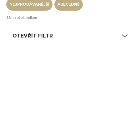
NEJPRODÁVANĚJŠÍ
ABECEDNĚ
33
položek celkem
OTEVŘÍT FILTR
Výpis produktů
SKLADEM
SKLADEM
(22 KS)
(11 KS)
RAK Ruby miska
RAK Ruby miska