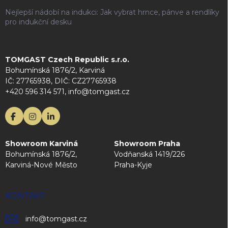
Nejlepší nádobí na indukci: Jak vybrat hrnce, pánve a rendlíky
pro indukční desku
TOMGAST Czech Republic s.r.o.
Bohumínská 1876/2, Karviná
IČ: 27765938, DIČ: CZ27765938
+420 596 314 571, info@tomgast.cz
Showroom Karviná
Showroom Praha
Bohumínská 1876/2,
Vodňanská 1419/226
Karviná-Nové Město
Praha-Kyje
KONTAKT
info
@
tomgast.cz