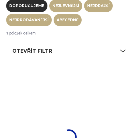
DOPORUČUJEME
NEJLEVNĚJŠÍ
NEJDRAŽŠÍ
NEJPRODÁVANĚJŠÍ
ABECEDNĚ
1
položek celkem
OTEVŘÍT FILTR
Výpis produktů
NA CESTĚ OD VÝROBCE
Freshbox set 10 ks,