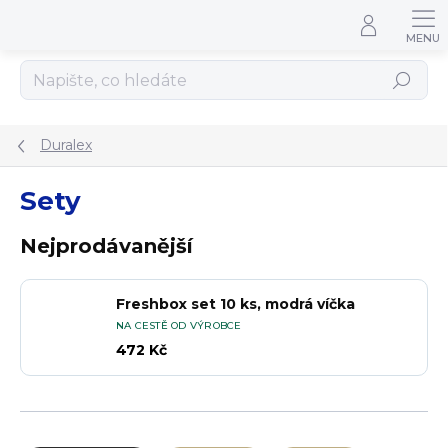
Přejít na obsah
Hledat
Duralex
Sety
Nejprodávanější
Freshbox set 10 ks, modrá víčka
NA CESTĚ OD VÝROBCE
472 Kč
Řazení produktů