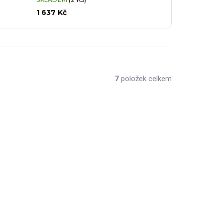
1 637 Kč
7
položek celkem
T-1080-200