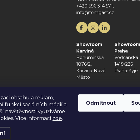
+420 596 314 571,
info@tomgast.cz
Showroom
Showroo
Karviná
Praha
Bohumínská
Vodňanská
1876/2,
1419/226
Karviná-Nové
Praha-Kyje
Město
izaci obsahu a reklam,
Odmítnout
So
í funkcí sociálních médií a
ší návštěvnosti využíváme
okies. Více informací
zde
.
ní
Všechna práva vyhrazena.
Upravit nastavení cookies