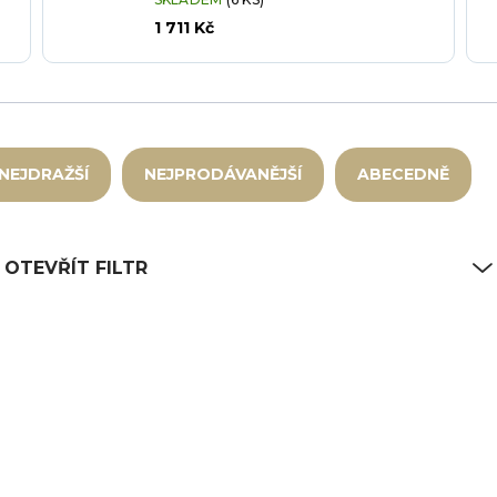
1 711 Kč
NEJDRAŽŠÍ
NEJPRODÁVANĚJŠÍ
ABECEDNĚ
OTEVŘÍT FILTR
11
E-68342