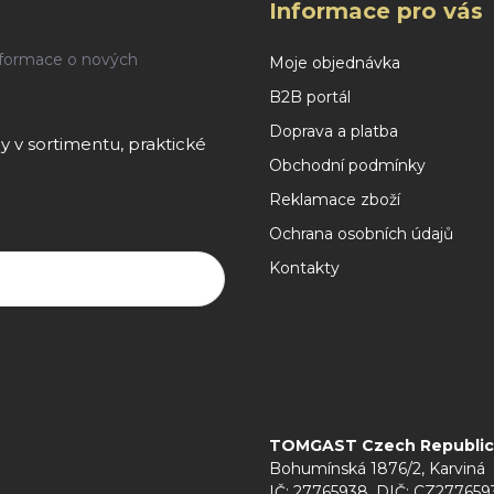
Informace pro vás
nformace o nových
Moje objednávka
B2B portál
Doprava a platba
 v sortimentu, praktické
Obchodní podmínky
Reklamace zboží
Ochrana osobních údajů
Kontakty
rany osobních údajů
TOMGAST Czech Republic s
Bohumínská 1876/2, Karviná
IČ: 27765938, DIČ: CZ277659