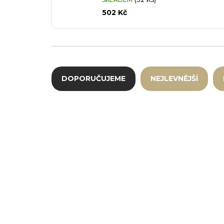
502 Kč
Řazení produktů
DOPORUČUJEME
NEJLEVNĚJŠÍ
Výpis produktů
E-670