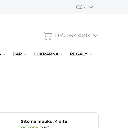
CZK
PRÁZDNÝ KOŠÍK
NÁKUPNÍ KOŠÍK
G
BAR
CUKRÁRNA
REGÁLY
ÚKLID, MYTÍ
Síto na mouku, 4 síta
SKLADEM
(2 KS)