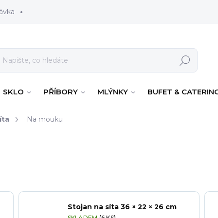
ávka
Hledat
SKLO
PŘÍBORY
MLÝNKY
BUFET & CATERIN
íta
Na mouku
Stojan na síta 36 × 22 × 26 cm
SKLADEM
(6 KS)