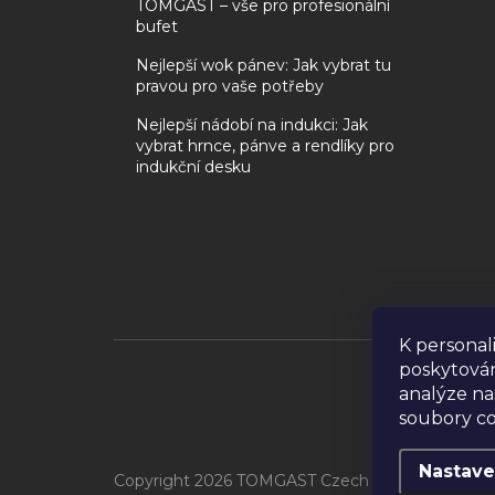
TOMGAST – vše pro profesionální
bufet
Nejlepší wok pánev: Jak vybrat tu
pravou pro vaše potřeby
Nejlepší nádobí na indukci: Jak
vybrat hrnce, pánve a rendlíky pro
indukční desku
K personal
poskytován
analýze na
soubory co
Nastave
Copyright 2026
TOMGAST Czech Republic s.r.o.
. 