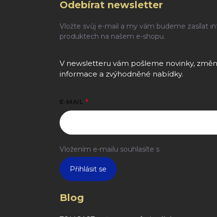
Odebírat newsletter
Vložte svůj e-mail a my vám budeme zasílat i
produktech na našem e-shopu.
V newsletteru vám pošleme novinky, změny
informace a zvýhodněné nabídky.
E-MAIL
Vložením e-mailu souhlasíte s
podmínkami och
Přihlásit se
Blog