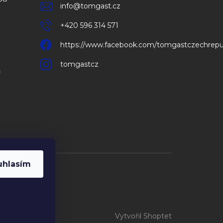
info
@
tomgast.cz
+420 596 314 571
https://www.facebook.com/tomgastczechrepu
tomgastcz
m
uhlasím
Vytvořil Shoptet