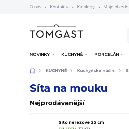
Přejít na obsah
O nás
Kontakty
Katalogy
Moje objedn
NOVINKY
KUCHYNĚ
PORCELÁN
Domů
KUCHYNĚ
Kuchyňské náčiní
S
Síta na mouku
Nejprodávanější
Síto nerezové 25 cm
SKLADEM
(32 KS)