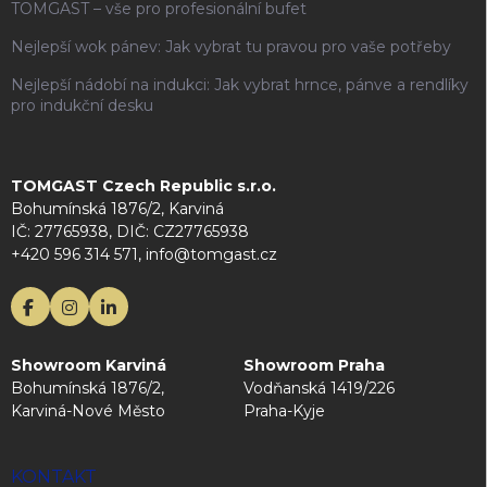
TOMGAST – vše pro profesionální bufet
Nejlepší wok pánev: Jak vybrat tu pravou pro vaše potřeby
Nejlepší nádobí na indukci: Jak vybrat hrnce, pánve a rendlíky
pro indukční desku
TOMGAST Czech Republic s.r.o.
Bohumínská 1876/2, Karviná
IČ: 27765938, DIČ: CZ27765938
+420 596 314 571, info@tomgast.cz
Showroom Karviná
Showroom Praha
Bohumínská 1876/2,
Vodňanská 1419/226
Karviná-Nové Město
Praha-Kyje
KONTAKT