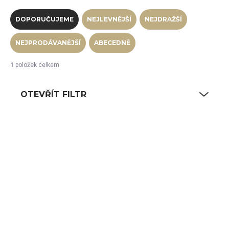
Řazení produktů
DOPORUČUJEME
NEJLEVNĚJŠÍ
NEJDRAŽŠÍ
NEJPRODÁVANĚJŠÍ
ABECEDNĚ
1
položek celkem
OTEVŘÍT FILTR
Výpis produktů
SKLADEM
(5 KS)