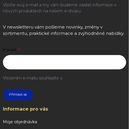
Vložte svůj e-mail a my vám budeme zasílat informace o
nových produktech na našem e-shopu.
V newsletteru vám pošleme novinky, změny v
sortimentu, praktické informace a zvýhodněné nabídky.
E-MAIL
Vložením e-mailu souhlasíte s
podmínkami ochrany osobních
údajů
Přihlásit se
Informace pro vás
Moje objednávka