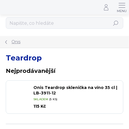
Přejít na obsah
Hledat
Onis
Teardrop
Nejprodávanější
Onis Teardrop sklenička na víno 35 cl |
LB-3911-12
SKLADEM
(5 KS)
115 Kč