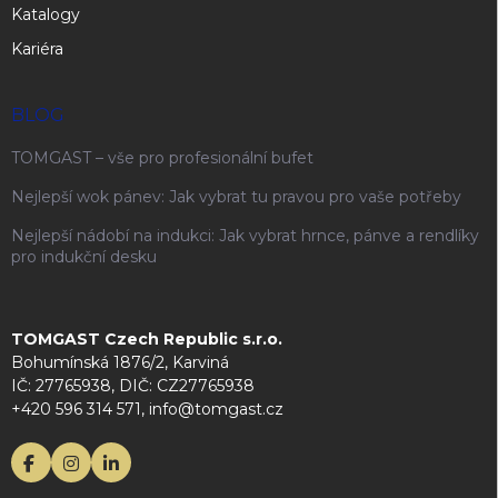
Katalogy
Kariéra
BLOG
TOMGAST – vše pro profesionální bufet
Nejlepší wok pánev: Jak vybrat tu pravou pro vaše potřeby
Nejlepší nádobí na indukci: Jak vybrat hrnce, pánve a rendlíky
pro indukční desku
TOMGAST Czech Republic s.r.o.
Bohumínská 1876/2, Karviná
IČ: 27765938, DIČ: CZ27765938
+420 596 314 571, info@tomgast.cz