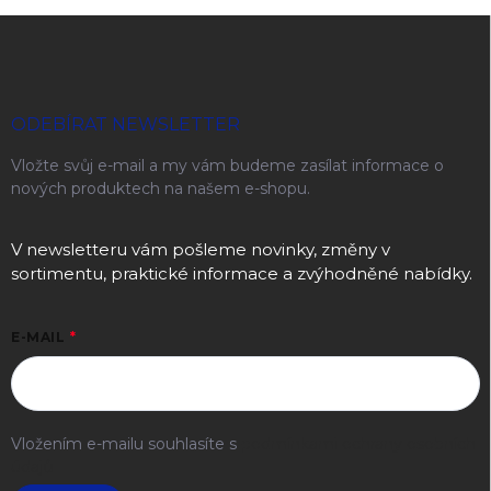
Zápatí
ODEBÍRAT NEWSLETTER
Vložte svůj e-mail a my vám budeme zasílat informace o
nových produktech na našem e-shopu.
V newsletteru vám pošleme novinky, změny v
sortimentu, praktické informace a zvýhodněné nabídky.
E-MAIL
Vložením e-mailu souhlasíte s
podmínkami ochrany osobních
údajů