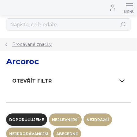
Přejít na obsah
Hledat
Prodávané značky
Arcoroc
OTEVŘÍT FILTR
Řazení produktů
DOPORUČUJEME
NEJLEVNĚJŠÍ
NEJDRAŽŠÍ
NEJPRODÁVANĚJŠÍ
ABECEDNĚ