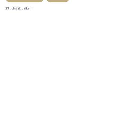
23
položek celkem
Výpis produktů
SKLADEM
SKLADEM
(7 KS)
(40 KS)
Be Bop sklenice 21
CABERNET flétna
cl
24 cl
22 Kč
90 Kč
18 Kč bez DPH
74 Kč bez DPH
DO KOŠÍKU
DO KOŠÍKU