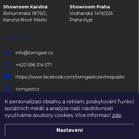
Showroom Karviná
Showroom Praha
Bohumínská 1876/2,
Vodňanská 1419/226
Karviná-Nové Město
Praha-Kyje
KONTAKT
info
@
tomgast.cz
+420 596 314 571
https://www.facebook.com/tomgastczechrepublic
tomgastcz
K personalizaci obsahu a reklam, poskytování funkcí
sociálních médií a analýze naší návštěvnosti
využíváme soubory cookies. Více informací
zde
.
Nastavení