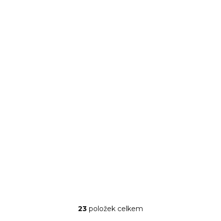
NA CESTĚ OD VÝROBCE
STACK UP sklenice
stohovatelná 47 cl
39 Kč
32 Kč bez DPH
DO KOŠÍKU
23
položek celkem
Ovládací prvky výpisu