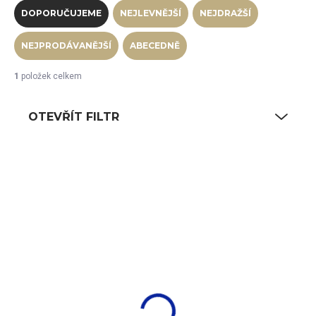
DOPORUČUJEME
NEJLEVNĚJŠÍ
NEJDRAŽŠÍ
NEJPRODÁVANĚJŠÍ
ABECEDNĚ
1
položek celkem
OTEVŘÍT FILTR
Výpis produktů
SKLADEM
(55 KS)