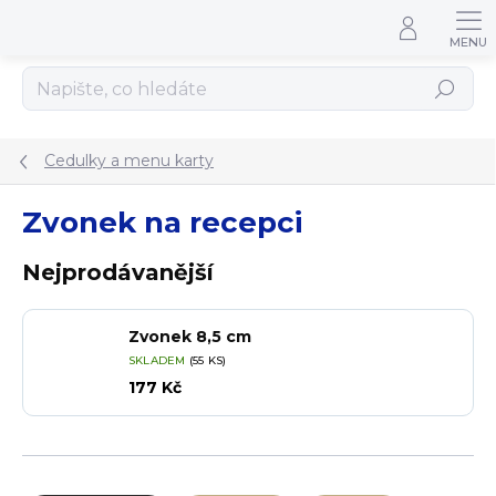
Přejít na obsah
Hledat
Cedulky a menu karty
Zvonek na recepci
Nejprodávanější
Zvonek 8,5 cm
SKLADEM
(55 KS)
177 Kč
Řazení produktů