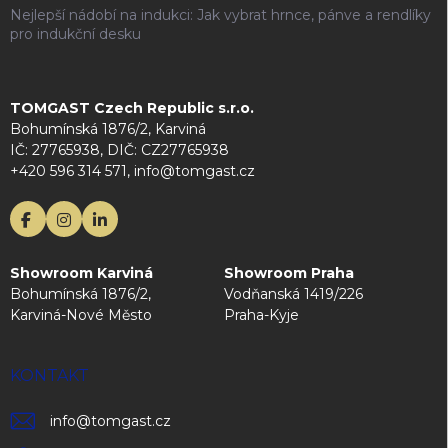
Nejlepší nádobí na indukci: Jak vybrat hrnce, pánve a rendlíky
pro indukční desku
TOMGAST Czech Republic s.r.o.
Bohumínská 1876/2, Karviná
IČ: 27765938, DIČ: CZ27765938
+420 596 314 571, info@tomgast.cz
Showroom Karviná
Showroom Praha
Bohumínská 1876/2,
Vodňanská 1419/226
Karviná-Nové Město
Praha-Kyje
KONTAKT
info
@
tomgast.cz