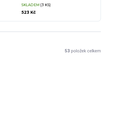
SKLADEM
(3 KS)
523 Kč
53
položek celkem
RAK-CLTP40-4