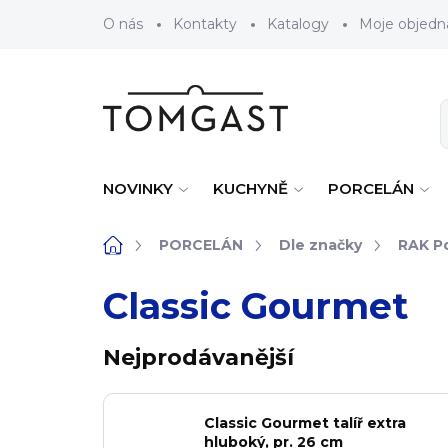
Přejít na obsah
O nás
Kontakty
Katalogy
Moje objedn
NOVINKY
KUCHYNĚ
PORCELÁN
Domů
PORCELÁN
Dle značky
RAK Po
Classic Gourmet
Nejprodávanější
Classic Gourmet talíř extra
hluboký, pr. 26 cm