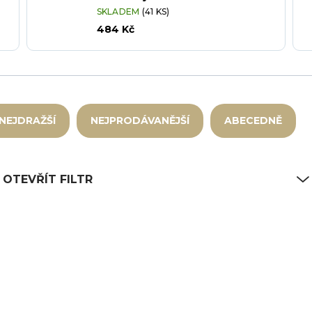
SKLADEM
(41 KS)
484 Kč
NEJDRAŽŠÍ
NEJPRODÁVANĚJŠÍ
ABECEDNĚ
OTEVŘÍT FILTR
6
RAK-CLEG01-6