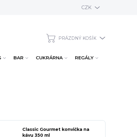
CZK
PRÁZDNÝ KOŠÍK
NÁKUPNÍ KOŠÍK
G
BAR
CUKRÁRNA
REGÁLY
ÚKLID, MYTÍ
Classic Gourmet konvička na
kávu 350 ml