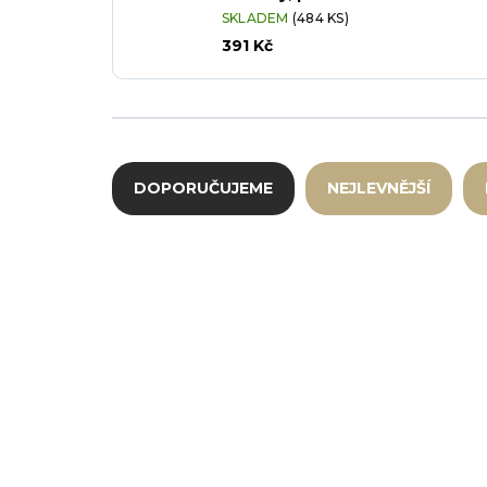
SKLADEM
(484 KS)
391 Kč
Řazení produktů
DOPORUČUJEME
NEJLEVNĚJŠÍ
Výpis produktů
RAK-CLSU27-