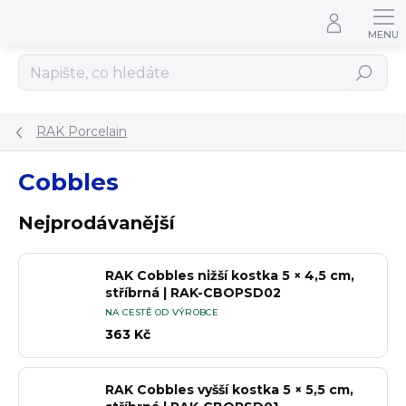
Přejít na obsah
Hledat
RAK Porcelain
Cobbles
Nejprodávanější
RAK Cobbles nižší kostka 5 × 4,5 cm,
stříbrná | RAK-CBOPSD02
NA CESTĚ OD VÝROBCE
363 Kč
RAK Cobbles vyšší kostka 5 × 5,5 cm,