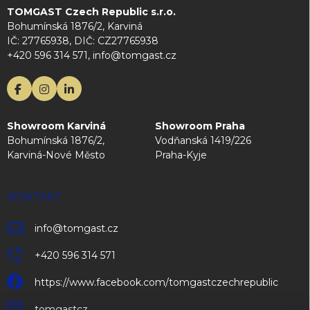
TOMGAST Czech Republic s.r.o.
Bohumínská 1876/2, Karviná
IČ: 27765938, DIČ: CZ27765938
+420 596 314 571, info@tomgast.cz
Showroom Karviná
Showroom Praha
Bohumínská 1876/2,
Vodňanská 1419/226
Karviná-Nové Město
Praha-Kyje
KONTAKT
info
@
tomgast.cz
+420 596 314 571
https://www.facebook.com/tomgastczechrepublic
tomgastcz