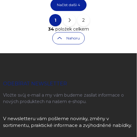
Načíst další 4
1
2
Ovládací prvky výpisu
Stránkování
34
položek celkem
Nahoru
Zápatí
ODEBÍRAT NEWSLETTER
Vložte svůj e-mail a my vám budeme zasílat informace o
nových produktech na našem e-shopu.
V newsletteru vám pošleme novinky, změny v
sortimentu, praktické informace a zvýhodněné nabídky.