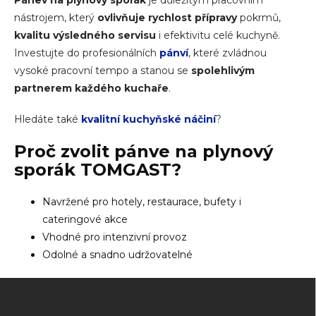
Pánev na plynový sporák
je důležitým pracovním
nástrojem, který
ovlivňuje rychlost přípravy
pokrmů,
kvalitu výsledného servisu
i efektivitu celé kuchyně.
Investujte do profesionálních
pánví
, které zvládnou
vysoké pracovní tempo a stanou se
spolehlivým
partnerem každého kuchaře
.
Hledáte také
kvalitní kuchyňské náčiní
?
Proč zvolit
pánve na plynový
sporák
TOMGAST?
Navržené pro hotely, restaurace, bufety i
cateringové akce
Vhodné pro intenzivní provoz
Odolné a snadno udržovatelné
Zápatí