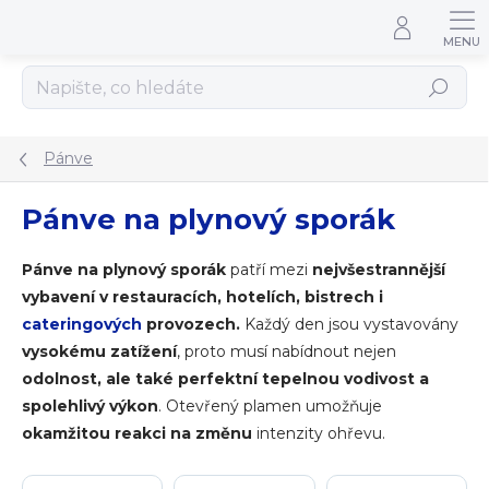
Přejít na obsah
Hledat
Pánve
Pánve na plynový sporák
Pánve na plynový sporák
patří mezi
nejvšestrannější
vybavení
v restauracích, hotelích, bistrech i
cateringových
provozech.
Každý den jsou vystavovány
vysokému zatížení
, proto musí nabídnout nejen
odolnost, ale také perfektní tepelnou vodivost a
spolehlivý výkon
. Otevřený plamen umožňuje
okamžitou reakci na změnu
intenzity ohřevu.