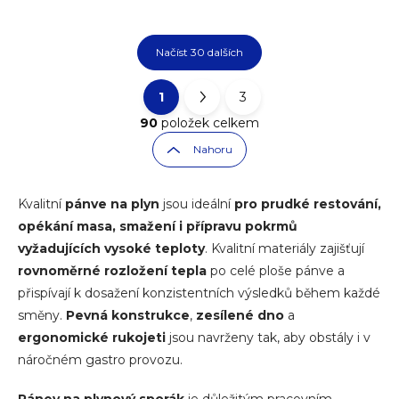
Načíst 30 dalších
1
3
Ovládací prvky výpisu
Stránkování
90
položek celkem
Nahoru
Kvalitní
pánve na plyn
jsou ideální
pro prudké restování,
opékání masa, smažení i přípravu pokrmů
vyžadujících vysoké teploty
. Kvalitní materiály zajišťují
rovnoměrné rozložení tepla
po celé ploše pánve a
přispívají k dosažení konzistentních výsledků během každé
směny.
Pevná konstrukce
,
zesílené dno
a
ergonomické rukojeti
jsou navrženy tak, aby obstály i v
náročném gastro provozu.