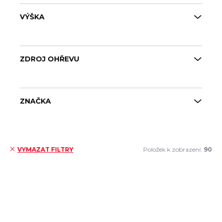
VÝŠKA
ZDROJ OHŘEVU
ZNAČKA
Položek k zobrazení:
90
VYMAZAT FILTRY
Výpis produktů