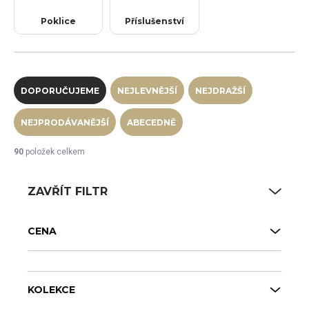
Poklice
Příslušenství
Řazení produktů
DOPORUČUJEME
NEJLEVNĚJŠÍ
NEJDRAŽŠÍ
NEJPRODÁVANĚJŠÍ
ABECEDNĚ
90
položek celkem
ZAVŘÍT FILTR
CENA
KOLEKCE