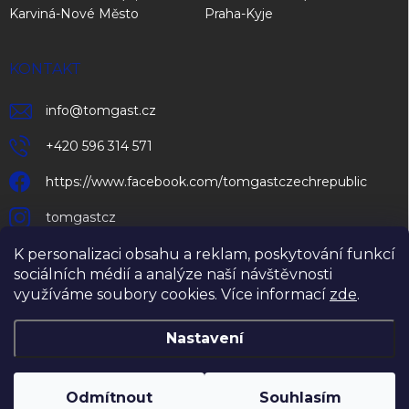
Karviná-Nové Město
Praha-Kyje
KONTAKT
info
@
tomgast.cz
+420 596 314 571
https://www.facebook.com/tomgastczechrepublic
tomgastcz
K personalizaci obsahu a reklam, poskytování funkcí
sociálních médií a analýze naší návštěvnosti
využíváme soubory cookies. Více informací
zde
.
Nastavení
Copyright 2026
TOMGAST Czech Republic s.r.o.
. Všechna práva
vyhrazena.
Upravit nastavení cookies
Odmítnout
Souhlasím