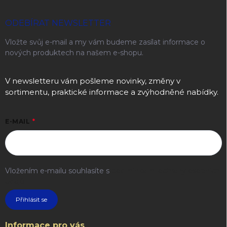
ODEBÍRAT NEWSLETTER
Vložte svůj e-mail a my vám budeme zasílat informace o
nových produktech na našem e-shopu.
V newsletteru vám pošleme novinky, změny v
sortimentu, praktické informace a zvýhodněné nabídky.
E-MAIL
Vložením e-mailu souhlasíte s
podmínkami ochrany osobních
údajů
Přihlásit se
Informace pro vás