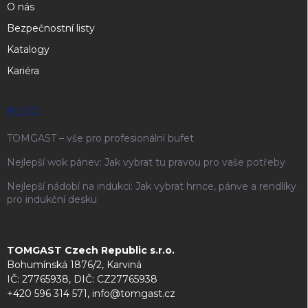
O nás
Bezpečnostní listy
Katalogy
Kariéra
BLOG
TOMGAST – vše pro profesionální bufet
Nejlepší wok pánev: Jak vybrat tu pravou pro vaše potřeby
Nejlepší nádobí na indukci: Jak vybrat hrnce, pánve a rendlíky
pro indukční desku
TOMGAST Czech Republic s.r.o.
Bohumínská 1876/2, Karviná
IČ: 27765938, DIČ: CZ27765938
+420 596 314 571, info@tomgast.cz