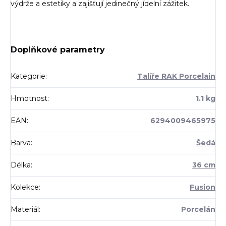
výdrže a estetiky a zajišťují jedinečný jídelní zážitek.
Doplňkové parametry
Kategorie
:
Talíře RAK Porcelain
Hmotnost
:
1.1 kg
EAN
:
6294009465975
Barva
:
Šedá
Délka
:
36 cm
Kolekce
:
Fusion
Materiál
:
Porcelán