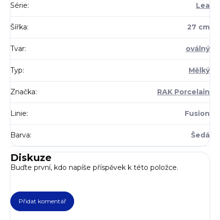
Série
:
Lea
Šířka
:
27 cm
Tvar
:
oválný
Typ
:
Mělký
Značka
:
RAK Porcelain
Linie
:
Fusion
Barva
:
Šedá
Diskuze
Buďte první, kdo napíše příspěvek k této položce.
Přidat komentář