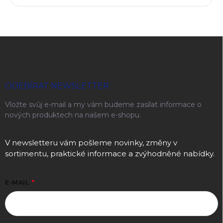
Zápatí
ODEBÍRAT NEWSLETTER
Vložte svůj e-mail a my vám budeme zasílat informace o
nových produktech na našem e-shopu.
V newsletteru vám pošleme novinky, změny v
sortimentu, praktické informace a zvýhodněné nabídky.
E-MAIL