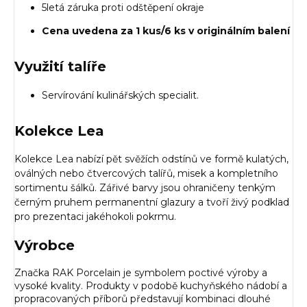
5letá záruka proti odštěpení okraje
Cena uvedena za 1 kus/6 ks v originálním balení
Využití talíře
Servírování kulinářských specialit.
Kolekce Lea
Kolekce Lea nabízí pět svěžích odstínů ve formě kulatých,
oválných nebo čtvercových talířů, misek a kompletního
sortimentu šálků. Zářivé barvy jsou ohraničeny tenkým
černým pruhem permanentní glazury a tvoří živý podklad
pro prezentaci jakéhokoli pokrmu.
Výrobce
Značka RAK Porcelain je symbolem poctivé výroby a
vysoké kvality. Produkty v podobě kuchyňského nádobí a
propracovaných příborů představují kombinaci dlouhé