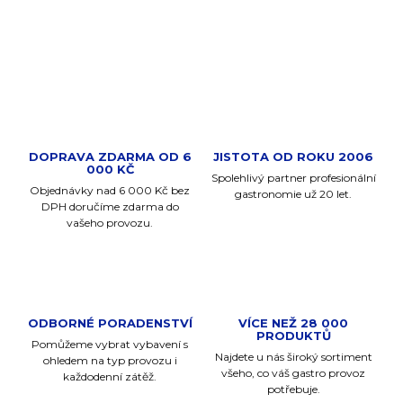
DETAILNÍ INFORMACE
ZEPTAT SE
DOPRAVA ZDARMA OD 6
JISTOTA OD ROKU 2006
000 KČ
Spolehlivý partner profesionální
Objednávky nad 6 000 Kč bez
gastronomie už 20 let.
DPH doručíme zdarma do
vašeho provozu.
ODBORNÉ PORADENSTVÍ
VÍCE NEŽ 28 000
PRODUKTŮ
Pomůžeme vybrat vybavení s
Najdete u nás široký sortiment
ohledem na typ provozu i
všeho, co váš gastro provoz
každodenní zátěž.
potřebuje.