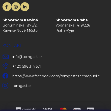
Showroom Karviná
Showroom Praha
Bohumínská 1876/2,
Vodňanská 1419/226
Karviná-Nové Město
Praha-Kyje
KONTAKT
info
@
tomgast.cz
+420 596 314 571
https://www.facebook.com/tomgastczechrepublic
tomgastcz