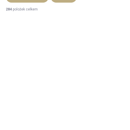
284
položek celkem
Výpis produktů
SKLADEM
SKLADEM
(593 KS)
(4556 KS)
Diamond sklenice
Bormioli Rocco
čirá 30 cl
Sklenice Diamond
8,5 cl | BR-350238
28 Kč
33 Kč
23 Kč bez DPH
27 Kč bez DPH
DO KOŠÍKU
DO KOŠÍKU