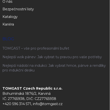
O nás
Bezpečnostní listy
Katalogy
Kariéra
BLOG
TOMGAST – vše pro profesionální bufet
Nejlepší wok pánev: Jak vybrat tu pravou pro vaše potřeby
Nejlepší nádobí na indukci: Jak vybrat hrnce, pánve a rendlíky
pro indukční desku
TOMGAST Czech Republic s.r.o.
Bohumínská 1876/2, Karviná
IČ: 27765938, DIČ: CZ27765938
+420 596 314 571, info@tomgast.cz