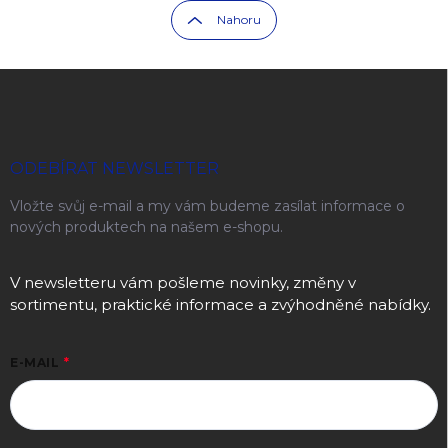
Nahoru
Zápatí
ODEBÍRAT NEWSLETTER
Vložte svůj e-mail a my vám budeme zasílat informace o
nových produktech na našem e-shopu.
V newsletteru vám pošleme novinky, změny v
sortimentu, praktické informace a zvýhodněné nabídky.
E-MAIL