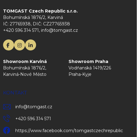
TOMGAST Czech Republic s.r.o.
Bohumínská 1876/2, Karviná
IČ: 27765938, DIČ: CZ27765938
+420 596 314 571, info@tomgast.cz
Showroom Karviná
Showroom Praha
Bohumínská 1876/2,
Vodňanská 1419/226
Karviná-Nové Město
Praha-Kyje
KONTAKT
info
@
tomgast.cz
+420 596 314 571
https://www.facebook.com/tomgastczechrepublic