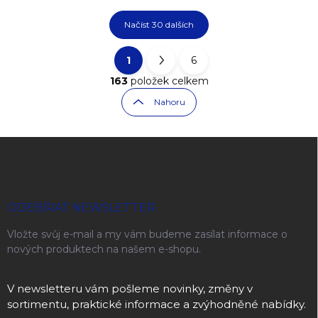
Načíst 30 dalších
1
6
Ovládací prvky výpisu
Stránkování
163
položek celkem
Nahoru
Zápatí
ODEBÍRAT NEWSLETTER
Vložte svůj e-mail a my vám budeme zasílat informace o
nových produktech na našem e-shopu.
V newsletteru vám pošleme novinky, změny v
sortimentu, praktické informace a zvýhodněné nabídky.