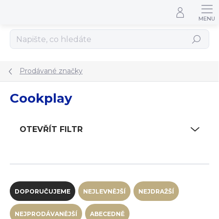
Přejít na obsah
Hledat
Prodávané značky
Cookplay
OTEVŘÍT FILTR
Řazení produktů
DOPORUČUJEME
NEJLEVNĚJŠÍ
NEJDRAŽŠÍ
NEJPRODÁVANĚJŠÍ
ABECEDNĚ