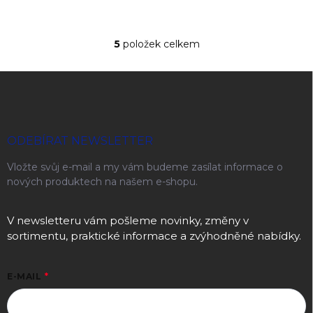
5
položek celkem
Ovládací prvky výpisu
Zápatí
ODEBÍRAT NEWSLETTER
Vložte svůj e-mail a my vám budeme zasílat informace o
nových produktech na našem e-shopu.
V newsletteru vám pošleme novinky, změny v
sortimentu, praktické informace a zvýhodněné nabídky.
E-MAIL