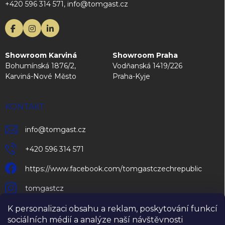
+420 596 314 571, info@tomgast.cz
Showroom Karviná
Showroom Praha
Bohumínská 1876/2,
Vodňanská 1419/226
Karviná-Nové Město
Praha-Kyje
KONTAKT
info
@
tomgast.cz
+420 596 314 571
https://www.facebook.com/tomgastczechrepublic
tomgastcz
K personalizaci obsahu a reklam, poskytování funkcí
sociálních médií a analýze naší návštěvnosti