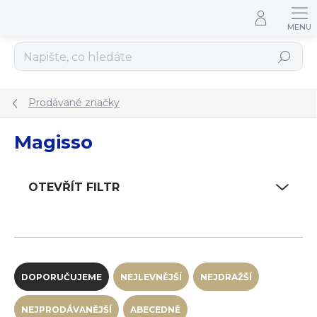
Přejít na obsah
Hledat
Prodávané značky
Magisso
OTEVŘÍT FILTR
Řazení produktů
DOPORUČUJEME
NEJLEVNĚJŠÍ
NEJDRAŽŠÍ
NEJPRODÁVANĚJŠÍ
ABECEDNĚ