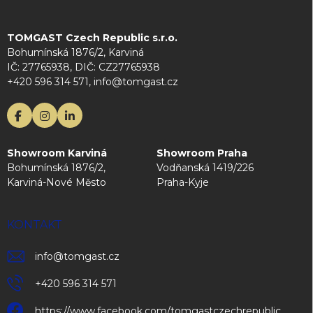
TOMGAST Czech Republic s.r.o.
Bohumínská 1876/2, Karviná
IČ: 27765938, DIČ: CZ27765938
+420 596 314 571, info@tomgast.cz
Showroom Karviná
Showroom Praha
Bohumínská 1876/2,
Vodňanská 1419/226
Karviná-Nové Město
Praha-Kyje
KONTAKT
info
@
tomgast.cz
+420 596 314 571
https://www.facebook.com/tomgastczechrepublic