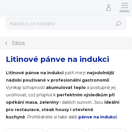
Přejít na obsah
Hledat
Pánve
Litinové pánve na indukci
Litinové pánve na indukci
patří mezi
nejodolnější
nádobí používané v profesionální gastronomii
.
Vynikají schopností
akumulovat teplo
a postupně jej
uvolňovat, což přispívá k
perfektním výsledkům při
opékání masa, zeleniny
i dalších surovin. Jsou
ideální
pro restaurace, steak housy i otevřené
kuchyně
.
Prohlédněte si také další
pánve na indukci
.