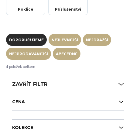
Poklice
Příslušenství
Řazení produktů
DOPORUČUJEME
NEJLEVNĚJŠÍ
NEJDRAŽŠÍ
NEJPRODÁVANĚJŠÍ
ABECEDNĚ
4
položek celkem
ZAVŘÍT FILTR
CENA
KOLEKCE