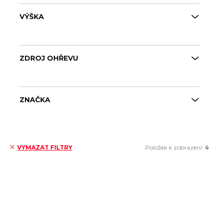
VÝŠKA
ZDROJ OHŘEVU
ZNAČKA
Položek k zobrazení:
4
VYMAZAT FILTRY
Výpis produktů