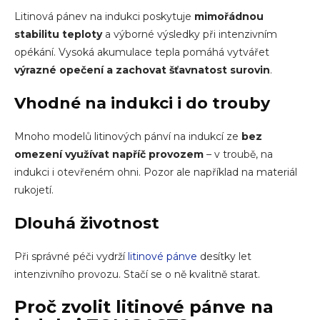
Litinová pánev na indukci
poskytuje
mimořádnou
stabilitu teploty
a výborné výsledky při intenzivním
opékání. Vysoká akumulace tepla pomáhá vytvářet
výrazné opečení a zachovat šťavnatost surovin
.
Vhodné na indukci i do trouby
Mnoho modelů
litinových pánví na indukcí
ze
bez
omezení využívat napříč provozem
– v troubě, na
indukci i otevřeném ohni. Pozor ale například na materiál
rukojetí.
Dlouhá životnost
Při správné péči vydrží
litinové pánve
desítky let
intenzivního provozu. Stačí se o ně kvalitně starat.
Proč zvolit l
itinové pánve na