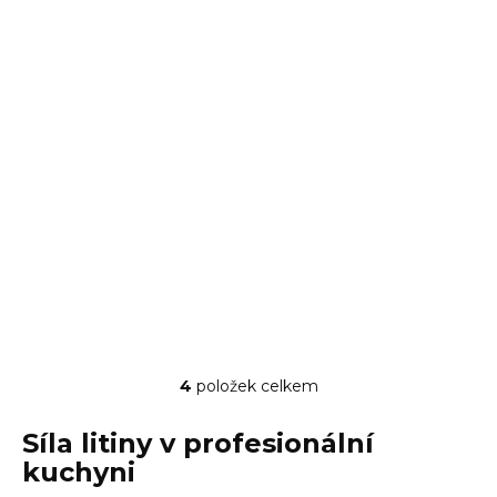
SKLADEM
SKLADEM
(5 KS)
(41 KS)
Pánev litinová
Pánev na sázená
kulatá 28 cm
vejce, lívance 24 cm
2 771 Kč
1 544 Kč
2 290 Kč bez DPH
1 276 Kč bez DPH
DO KOŠÍKU
DO KOŠÍKU
4
položek celkem
Ovládací prvky výpisu
Síla litiny v profesionální
kuchyni