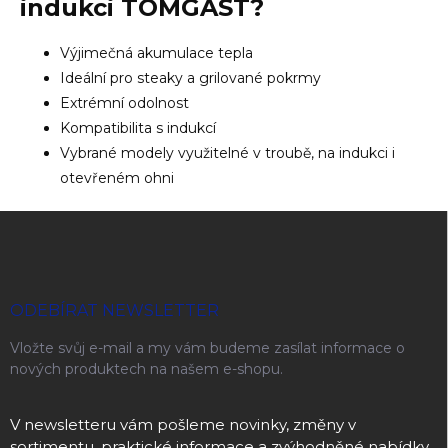
indukci
TOMGAST?
Výjimečná akumulace tepla
Ideální pro steaky a grilované pokrmy
Extrémní odolnost
Kompatibilita s indukcí
Vybrané modely využitelné v troubě, na indukci i
otevřeném ohni
Zápatí
ODEBÍRAT NEWSLETTER
Vložte svůj e-mail a my vám budeme zasílat informace o
nových produktech na našem e-shopu.
V newsletteru vám pošleme novinky, změny v
sortimentu, praktické informace a zvýhodněné nabídky.