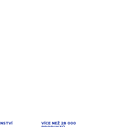
PŘIDAT DO KOŠÍKU
yer Ceranoa o průměru 24 cm z kovaného
vrchem bez PFAS pro intenzivní
NSTVÍ
VÍCE NEŽ 28 000