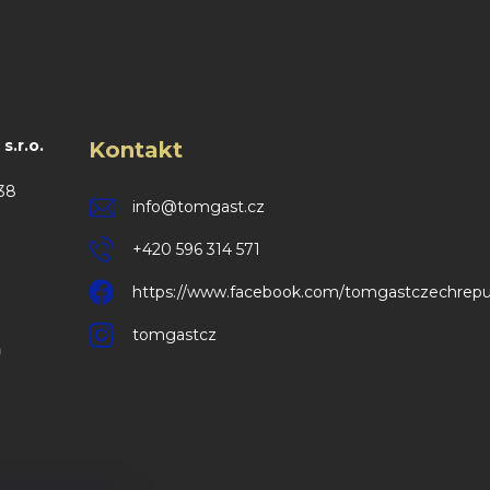
.r.o.
Kontakt
38
info
@
tomgast.cz
+420 596 314 571
https://www.facebook.com/tomgastczechrepu
tomgastcz
m