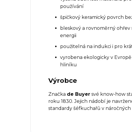
používání
špičkový keramický povrch bez
bleskový a rovnoměrný ohřev š
energii
použitelná na indukci i pro kr
vyrobena ekologicky v Evrop
hliníku
Výrobce
Značka
de Buyer
své know-how staví
roku 1830. Jejich nádobí je navrženo
standardy šéfkuchařů v náročných 