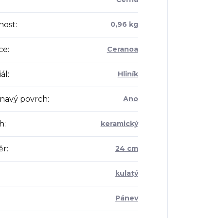
nost
:
0,96 kg
ce
:
Ceranoa
ál
:
Hliník
lnavý povrch
:
Ano
h
:
keramický
ěr
:
24 cm
kulatý
Pánev