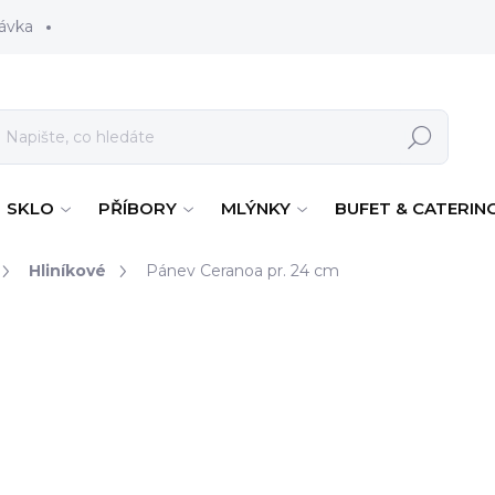
ávka
Hledat
SKLO
PŘÍBORY
MLÝNKY
BUFET & CATERIN
Hliníkové
Pánev Ceranoa pr. 24 cm
2 138 Kč
1 767 Kč bez DPH
Měrná cena:
SKLADEM
(4 KS)