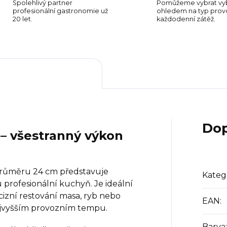
Spolehlivý partner
Pomůžeme vybrat vyb
profesionální gastronomie už
ohledem na typ provo
20 let.
každodenní zátěž.
Dop
– všestranný výkon
růměru 24 cm představuje
Kateg
 profesionální kuchyň. Je ideální
ecizní restování masa, ryb nebo
EAN
:
jvyšším provozním tempu.
Barva
: