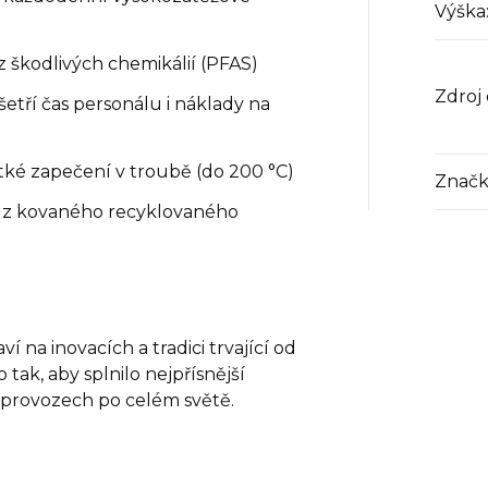
Výška
 škodlivých chemikálií (PFAS)
Zdroj
etří čas personálu i náklady na
átké zapečení v troubě (do 200 °C)
Značk
ě z kovaného recyklovaného
 na inovacích a tradici trvající od
 tak, aby splnilo nejpřísnější
provozech po celém světě.