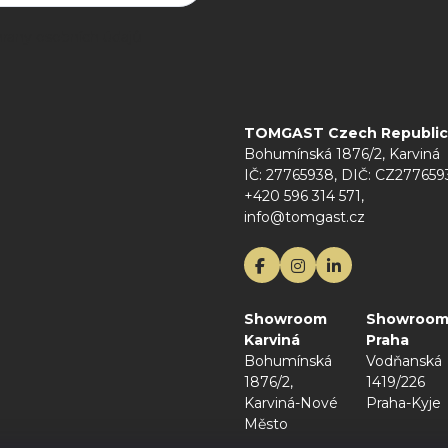
rany osobních údajů
TOMGAST Czech Republic s
Bohumínská 1876/2, Karviná
IČ: 27765938, DIČ: CZ277659
+420 596 314 571,
info@tomgast.cz
Showroom
Showroo
Karviná
Praha
Bohumínská
Vodňanská
1876/2,
1419/226
Karviná-Nové
Praha-Kyje
Město