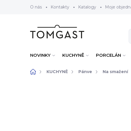
Přejít na obsah
O nás
Kontakty
Katalogy
Moje objedn
NOVINKY
KUCHYNĚ
PORCELÁN
Domů
KUCHYNĚ
Pánve
Na smažení
ZNAČKA:
DE BUYER