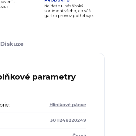
PRODUKTŮ
avení s
Najdete u nás široký
zu i
sortiment všeho, co váš
gastro provoz potřebuje.
Diskuze
lňkové parametry
orie
:
Hliníkové pánve
3011248220249
Černá