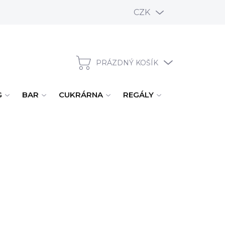
CZK
PRÁZDNÝ KOŠÍK
NÁKUPNÍ KOŠÍK
G
BAR
CUKRÁRNA
REGÁLY
ÚKLID, MYTÍ