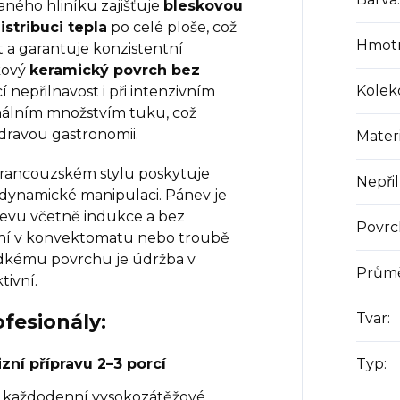
ného hliníku zajišťuje
bleskovou
stribuci tepla
po celé ploše, což
Hmot
t a garantuje konzistentní
kový
keramický povrch bez
Kolek
í nepřilnavost i při intenzivním
málním množstvím tuku, což
ravou gastronomii.
Materi
francouzském stylu poskytuje
Nepři
i dynamické manipulaci. Pánev je
řevu včetně indukce a bez
Povrc
ní v konvektomatu nebo troubě
ladkému povrchu je údržba v
Prům
tivní.
ofesionály:
Tvar
:
zní přípravu 2–3 porcí
Typ
:
o každodenní vysokozátěžové