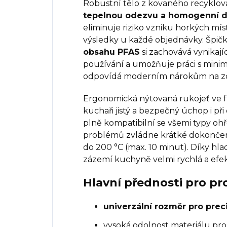
Robustní tělo z kovaného recyklova
tepelnou odezvu a homogenní di
eliminuje riziko vzniku horkých mís
výsledky u každé objednávky. Špič
obsahu PFAS
si zachovává vynikajíc
používání a umožňuje práci s mini
odpovídá moderním nárokům na zd
Ergonomická nýtovaná rukojeť ve 
kuchaři jistý a bezpečný úchop i př
plně kompatibilní se všemi typy oh
problémů zvládne krátké dokonče
do 200 °C (max. 10 minut). Díky h
zázemí kuchyně velmi rychlá a efek
Hlavní přednosti pro pr
univerzální rozměr pro preci
vysoká odolnost materiálu pr