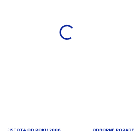
−
+
Univerzální pánev de Bu
hliníku s keramickým po
gastronomický provoz.
DETAILNÍ INFORMACE
ZEPTAT SE
JISTOTA OD ROKU 2006
ODBORNÉ PORADE