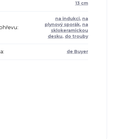
:
13 cm
na indukci
,
na
plynový sporák
,
na
 ohřevu
:
sklokeramickou
desku
,
do trouby
a
:
de Buyer