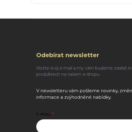
Zápatí
Odebírat newsletter
Vložte svůj e-mail a my vám budeme zasílat i
produktech na našem e-shopu.
V newsletteru vám pošleme novinky, změny
informace a zvýhodněné nabídky.
E-MAIL