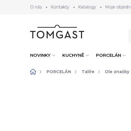
Přejít na obsah
O nás
Kontakty
Katalogy
Moje objedn
NOVINKY
KUCHYNĚ
PORCELÁN
Domů
PORCELÁN
Talíře
Dle značky
ZNAČKA:
RAK PORCELAIN