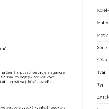
Kolek
Materi
Motiv
:
Série
:
rmů.
Šířka
:
Tvar
:
na černém pozadí servíruje eleganci a
s přináší to nejlepší pro špičkové
díla umístí na jiskřivé pozadí, na
Typ
:
Značk
vé výroby a vysoké kvality. Produkty v