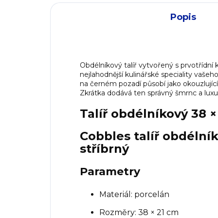
Popis
Obdélníkový talíř vytvořený s prvotřídní
nejlahodnější kulinářské speciality vašeho
na černém pozadí působí jako okouzlující
Zkrátka dodává ten správný šmrnc a luxus
Talíř obdélníkový 38 ×
Cobbles talíř obdélník
stříbrný
Parametry
Materiál: porcelán
Rozměry: 38 × 21 cm