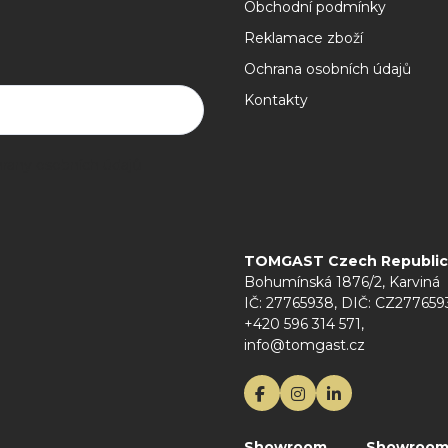
Obchodní podmínky
Reklamace zboží
Ochrana osobních údajů
Kontakty
rany osobních údajů
TOMGAST Czech Republic s
Bohumínská 1876/2, Karviná
IČ: 27765938, DIČ: CZ277659
+420 596 314 571,
info@tomgast.cz
Showroom
Showroo