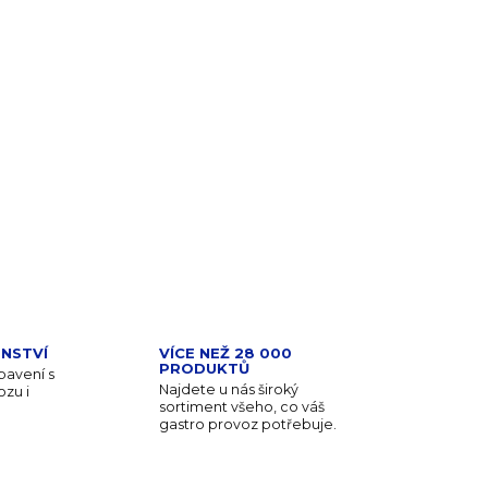
PŘIDAT DO KOŠÍKU
NSTVÍ
VÍCE NEŽ 28 000
PRODUKTŮ
avení s
Najdete u nás široký
zu i
sortiment všeho, co váš
gastro provoz potřebuje.