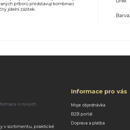
Linie
:
aných příborů představují kombinaci
ný jídelní zážitek.
Barva
:
Informace pro vás
nformace o nových
Moje objednávka
B2B portál
Doprava a platba
 v sortimentu, praktické