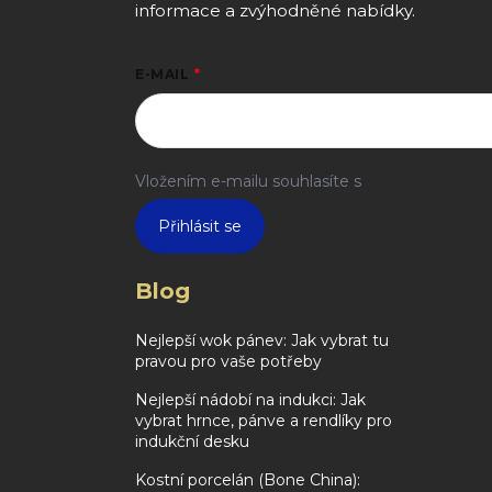
informace a zvýhodněné nabídky.
E-MAIL
Vložením e-mailu souhlasíte s
podmínkami och
Přihlásit se
Blog
Nejlepší wok pánev: Jak vybrat tu
pravou pro vaše potřeby
Nejlepší nádobí na indukci: Jak
vybrat hrnce, pánve a rendlíky pro
indukční desku
Kostní porcelán (Bone China):