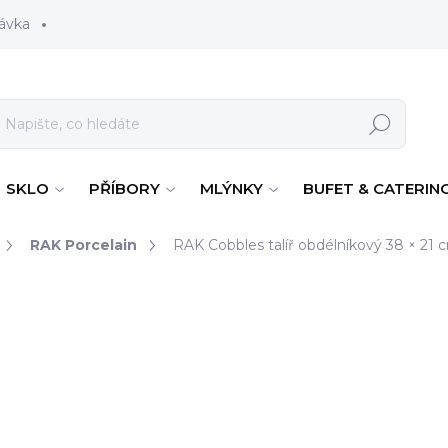
ávka
Hledat
SKLO
PŘÍBORY
MLÝNKY
BUFET & CATERIN
RAK Porcelain
RAK Cobbles talíř obdélníkový 38 × 21
2 132 Kč
1 762 Kč bez DPH
Měrná cena:
NA CESTĚ OD VÝROBC