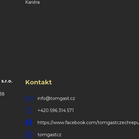
Kariéra
.r.o.
Kontakt
38
info
@
tomgast.cz
+420 596 314 571
https://www.facebook.com/tomgastczechrepu
tomgastcz
m