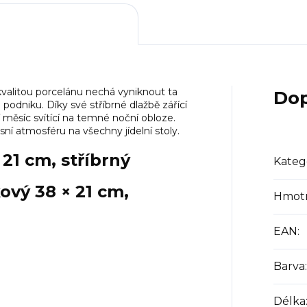
 kvalitou porcelánu nechá vyniknout ta
Dop
 podniku. Díky své stříbrné dlažbě zářící
 měsíc svítící na temné noční obloze.
ní atmosféru na všechny jídelní stoly.
 21 cm, stříbrný
Kateg
ový 38 × 21 cm,
Hmot
EAN
:
Barva
:
Délka