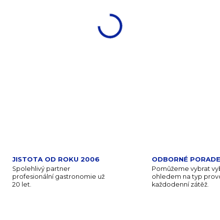
−
+
DETAILNÍ INFORMACE
ZEPTAT SE
JISTOTA OD ROKU 2006
ODBORNÉ PORADE
Spolehlivý partner
Pomůžeme vybrat vyb
profesionální gastronomie už
ohledem na typ provo
20 let.
každodenní zátěž.