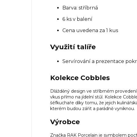
Barva: stříbrná
6 ks v balení
Cena uvedena za 1 kus
Využití talíře
Servírování a prezentace pok
Kolekce Cobbles
Dlážděný design ve stříbrném provedení 
vkus přímo na jídelní stůl. Kolekce Cobble
šéfkuchaře díky tomu, že jejich kulinářská 
kterém budou zářit a parádně vyniknou.
Výrobce
Značka RAK Porcelain je symbolem pocti