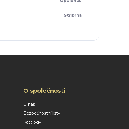
Opulence
Stříbrná
O společnosti
O nás
Bezpečnostní listy
Katalogy