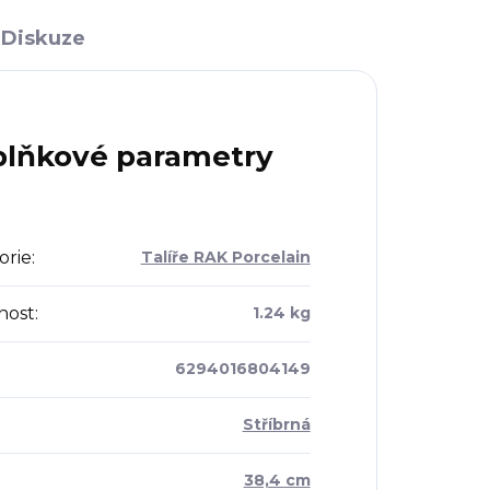
Diskuze
lňkové parametry
orie
:
Talíře RAK Porcelain
nost
:
1.24 kg
6294016804149
Stříbrná
:
38,4 cm