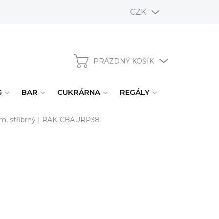
CZK
PRÁZDNÝ KOŠÍK
NÁKUPNÍ KOŠÍK
G
BAR
CUKRÁRNA
REGÁLY
ÚKLID, MYTÍ
 cm, stříbrný | RAK-CBAURP38
E