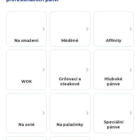
Na smažení
Měděné
Affinity
Grilovací a
Hluboké
WOK
steakové
pánve
Speciální
Na soté
Na palačinky
pánve