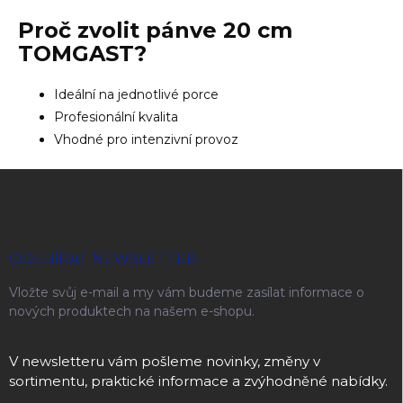
Proč zvolit
pánve 20 cm
TOMGAST?
Ideální na jednotlivé porce
Profesionální kvalita
Vhodné pro intenzivní provoz
Zápatí
ODEBÍRAT NEWSLETTER
Vložte svůj e-mail a my vám budeme zasílat informace o
nových produktech na našem e-shopu.
V newsletteru vám pošleme novinky, změny v
sortimentu, praktické informace a zvýhodněné nabídky.