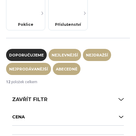
Poklice
Příslušenství
Řazení produktů
DOPORUČUJEME
NEJLEVNĚJŠÍ
NEJDRAŽŠÍ
NEJPRODÁVANĚJŠÍ
ABECEDNĚ
12
položek celkem
ZAVŘÍT FILTR
CENA