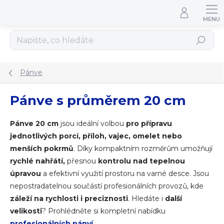
Přejít na obsah
Hledat
Pánve
Pánve s průměrem 20 cm
Pánve 20 cm
jsou ideální volbou
pro přípravu
jednotlivých porcí, příloh, vajec, omelet nebo
menších pokrmů
. Díky kompaktním rozměrům umožňují
rychlé nahřátí,
přesnou
kontrolu nad tepelnou
úpravou
a efektivní využití prostoru na varné desce. Jsou
nepostradatelnou součástí profesionálních provozů, kde
záleží na rychlosti i preciznosti
.
Hledáte i
další
velikosti
? Prohlédněte si kompletní nabídku
profesionálních pánví
.