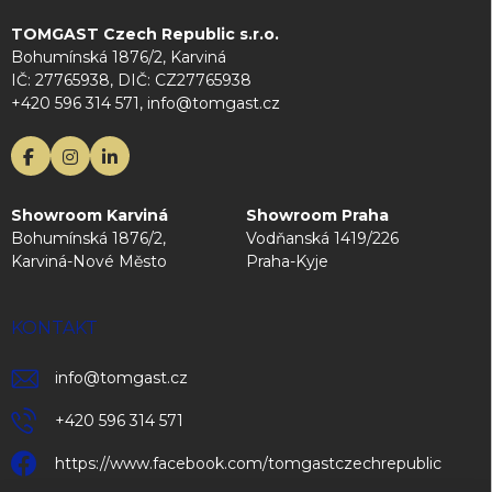
TOMGAST Czech Republic s.r.o.
Bohumínská 1876/2, Karviná
IČ: 27765938, DIČ: CZ27765938
+420 596 314 571, info@tomgast.cz
Showroom Karviná
Showroom Praha
Bohumínská 1876/2,
Vodňanská 1419/226
Karviná-Nové Město
Praha-Kyje
KONTAKT
info
@
tomgast.cz
+420 596 314 571
https://www.facebook.com/tomgastczechrepublic