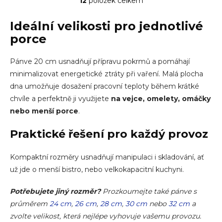
12
položek celkem
Ovládací prvky výpisu
Ideální velikosti pro jednotlivé
porce
Pánve 20 cm
usnadňují přípravu pokrmů a pomáhají
minimalizovat energetické ztráty při vaření. Malá plocha
dna umožňuje dosažení pracovní teploty během krátké
chvíle a perfektně ji využijete
na vejce, omelety,
omáčky
nebo menší porce
.
Praktické řešení pro každý provoz
Kompaktní rozměry usnadňují manipulaci i skladování, ať
už jde o menší bistro, nebo velkokapacitní kuchyni.
Potřebujete jiný rozměr?
Prozkoumejte také pánve s
průměrem
24 cm
,
26 cm
,
28 cm
,
30 cm
nebo
32 cm
a
zvolte velikost, která nejlépe vyhovuje vašemu provozu.