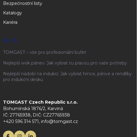
Bezpečnostní listy
Katalogy
Kariéra
BLOG
TOMGAST – vše pro profesionální bufet
Nejlepší wok pánev: Jak vybrat tu pravou pro vaše potřeby
Nejlepší nádobí na indukci: Jak vybrat hrnce, pánve a rendlíky
pro indukční desku
TOMGAST Czech Republic s.r.o.
Bohumínská 1876/2, Karviná
IČ: 27765938, DIČ: CZ27765938
+420 596 314 571, info@tomgast.cz