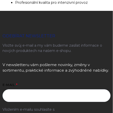
Profesionální kvalita pro intenzivní provoz
Zápatí
ODEBÍRAT NEWSLETTER
Vložte svůj e-mail a my vám budeme zasílat informace o
nových produktech na našem e-shopu.
V newsletteru vám pošleme novinky, změny v
sortimentu, praktické informace a zvýhodněné nabídky.
E-MAIL
Vložením e-mailu souhlasíte s
podmínkami ochrany osobních