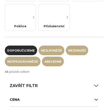
Poklice
Příslušenství
Řazení produktů
DOPORUČUJEME
NEJLEVNĚJŠÍ
NEJDRAŽŠÍ
NEJPRODÁVANĚJŠÍ
ABECEDNĚ
44
položek celkem
ZAVŘÍT FILTR
CENA