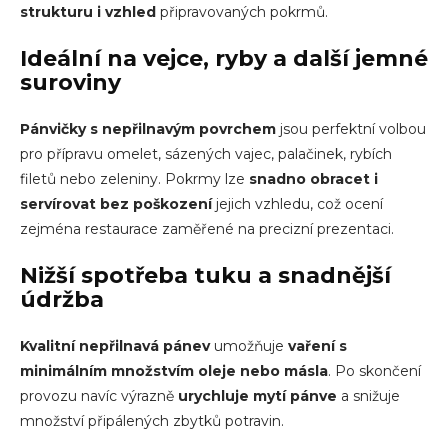
strukturu i vzhled
připravovaných pokrmů.
Ideální na vejce, ryby a další jemné
suroviny
Pánvičky s nepřilnavým povrchem
jsou perfektní volbou
pro přípravu omelet, sázených vajec, palačinek, rybích
filetů nebo zeleniny. Pokrmy lze
snadno obracet i
servírovat bez poškození
jejich vzhledu, což ocení
zejména restaurace zaměřené na precizní prezentaci.
Nižší spotřeba tuku a snadnější
údržba
Kvalitní nepřilnavá pánev
umožňuje
vaření s
minimálním množstvím oleje nebo másla
. Po skončení
provozu navíc výrazně
urychluje mytí pánve
a snižuje
množství připálených zbytků potravin.