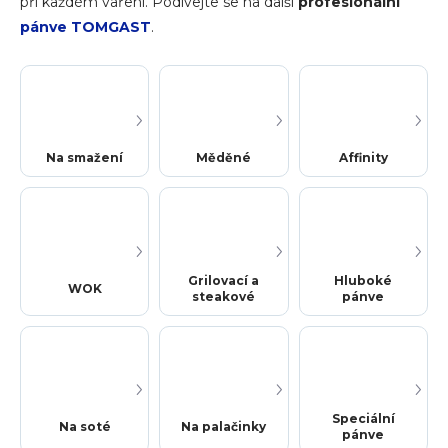
při každém vaření.
Podívejte se na další
profesionální
pánve TOMGAST
.
Na smažení
Měděné
Affinity
Grilovací a
Hluboké
WOK
steakové
pánve
Speciální
Na soté
Na palačinky
pánve