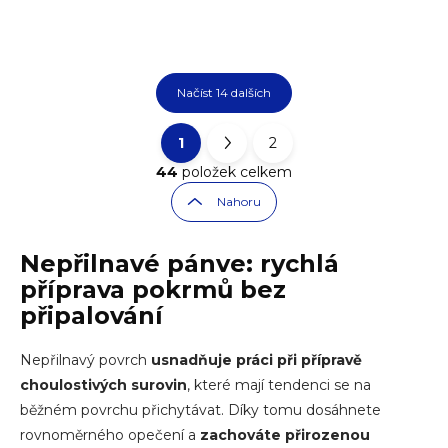
Načíst 14 dalších
1
2
Ovládací prvky výpisu
Stránkování
44
položek celkem
Nahoru
Nepřilnavé pánve
: rychlá
příprava pokrmů bez
připalování
Nepřilnavý povrch
usnadňuje práci při přípravě
choulostivých surovin
, které mají tendenci se na
běžném povrchu přichytávat. Díky tomu dosáhnete
rovnoměrného opečení a
zachováte přirozenou