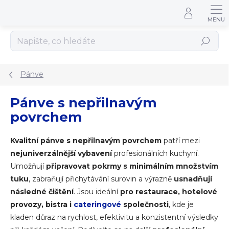
Přejít na obsah
Hledat
Pánve
Pánve s nepřilnavým
povrchem
Kvalitní pánve s nepřilnavým povrchem
patří mezi
nejuniverzálnější vybavení
profesionálních kuchyní.
Umožňují
připravovat pokrmy s minimálním množstvím
tuku
, zabraňují přichytávání surovin a výrazně
usnadňují
následné čištění
. Jsou ideální
pro restaurace, hotelové
provozy, bistra i
cateringové
společnosti
, kde je
kladen důraz na rychlost, efektivitu a konzistentní výsledky