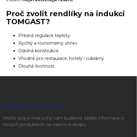
Proč zvolit
rendlíky na indukci
TOMGAST?
Přesná regulace teploty
Rychlý a rovnoměrný ohřev
Odolná konstrukce
Vhodné pro restaurace, hotely i cukrárny
Dlouhá životnost
Zápatí
ODEBÍRAT NEWSLETTER
Vložte svůj e-mail a my vám budeme zasílat informace o
nových produktech na našem e-shopu.