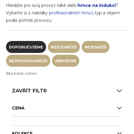
Hledáte pro svůj provoz také další
hrnce na indukci
?
Vyberte si z nabídky
profesionálních hrnců
typ a objem
podle potřeb provozu.
Řazení produktů
DOPORUČUJEME
NEJLEVNĚJŠÍ
NEJDRAŽŠÍ
NEJPRODÁVANĚJŠÍ
ABECEDNĚ
34
položek celkem
ZAVŘÍT FILTR
CENA
KOLEKCE