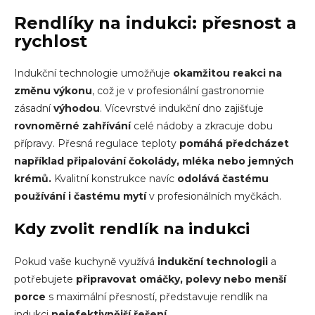
Rendlíky na indukci
: přesnost a
rychlost
Indukční technologie umožňuje
okamžitou reakci na
změnu výkonu
, což je v profesionální gastronomie
zásadní
výhodou
. Vícevrstvé indukční dno zajišťuje
rovnoměrné zahřívání
celé nádoby a zkracuje dobu
přípravy. Přesná regulace teploty
pomáhá předcházet
například připalování čokolády, mléka nebo jemných
krémů.
Kvalitní konstrukce navíc
odolává častému
používání i častému mytí
v profesionálních myčkách.
Kdy zvolit
rendlík na indukci
Pokud vaše kuchyně využívá
indukční technologii
a
potřebujete
připravovat omáčky, polevy nebo menší
porce
s maximální přesností, představuje
rendlík na
indukci
nejefektivnější řešení
.