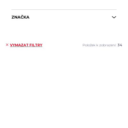
ZNAČKA
Položek k zobrazení:
34
VYMAZAT FILTRY
Výpis produktů
SKLADEM
SKLADEM
(3 KS)
(2 KS)
de Buyer Rendlík
de Buyer Rendlík