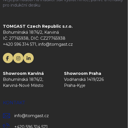
pro indukční desku
TOMGAST Czech Republic s.r.o.
Bohumínská 1876/2, Karviná
IČ: 27765938, DIČ: CZ27765938
+420 596 314 571, info@tomgast.cz
Showroom Karviná
Showroom Praha
Bohumínská 1876/2,
Vodňanská 1419/226
Karviná-Nové Město
Praha-Kyje
KONTAKT
info
@
tomgast.cz
+420 596 314 571