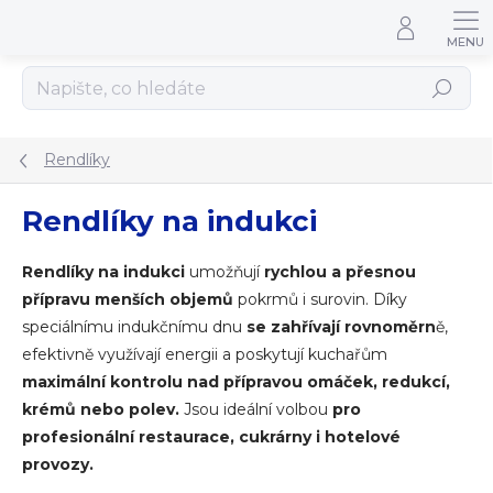
Přejít na obsah
Hledat
Rendlíky
Rendlíky na indukci
Rendlíky
na indukci
umožňují
rychlou a přesnou
přípravu menších objemů
pokrmů i surovin. Díky
speciálnímu indukčnímu dnu
se zahřívají rovnoměrn
ě,
efektivně využívají energii a poskytují kuchařům
maximální kontrolu nad přípravou omáček, redukcí,
krémů nebo polev.
Jsou ideální volbou
pro
profesionální restaurace, cukrárny i hotelové
provozy.